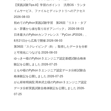
【実践試験Tips.8】学習のポイント 汎用OS・ランタ
イムサービス、ファイルとディレクトリへのアクセス
2026-08-03
初めてのPython実践試験学習 第26回「リスト・タプ
ル・辞書から値を取り出すアンパック」
2026-08-03
日本最大のPythonカンファレンス「PyCon JP2026」、
8月21日から広島で開催
2026-08-03
第36回「スクレイピング（8）」取得したデータを分析
と可視化につなげる
2026-08-03
ゆっきー様のPython 3 エンジニア認定基礎試験合格体
験記を公開しました
2026-07-25
ともや様のPython 3 エンジニア認定データ分析試験合
格体験記を公開しました
2026-07-25
がん研有明病院 岡本武士様のPython 3 エンジニア認定
データ分析実践試験合格体験記を公開しました
2026-
07-25