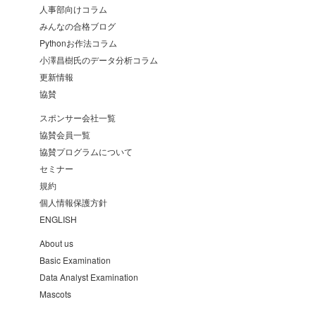
人事部向けコラム
みんなの合格ブログ
Pythonお作法コラム
小澤昌樹氏のデータ分析コラム
更新情報
協賛
スポンサー会社一覧
協賛会員一覧
協賛プログラムについて
セミナー
規約
個人情報保護方針
ENGLISH
About us
Basic Examination
Data Analyst Examination
Mascots