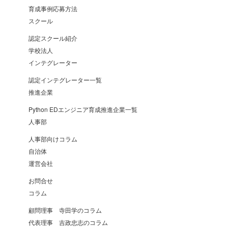
育成事例応募方法
スクール
認定スクール紹介
学校法人
インテグレーター
認定インテグレーター一覧
推進企業
Python EDエンジニア育成推進企業一覧
人事部
人事部向けコラム
自治体
運営会社
お問合せ
コラム
顧問理事 寺田学のコラム
代表理事 吉政忠志のコラム