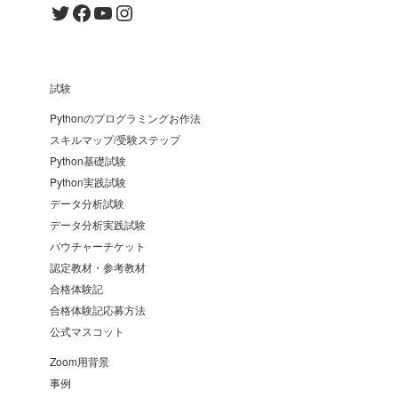
Twitter
Facebook
YouTube
Instagram
試験
Pythonのプログラミングお作法
スキルマップ/受験ステップ
Python基礎試験
Python実践試験
データ分析試験
データ分析実践試験
バウチャーチケット
認定教材・参考教材
合格体験記
合格体験記応募方法
公式マスコット
Zoom用背景
事例