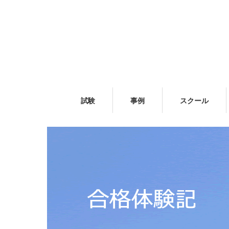
試験
事例
スクール