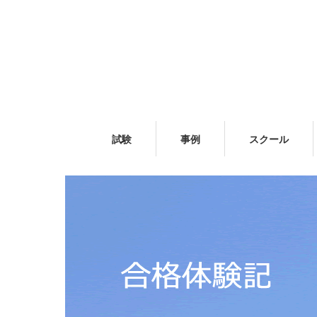
試験
事例
スクール