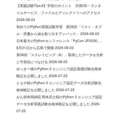
【実践試験Tips.8】学習のポイント 汎用OS・ランタ
イムサービス、ファイルとディレクトリへのアクセス
2026-08-03
初めてのPython実践試験学習 第26回「リスト・タプ
ル・辞書から値を取り出すアンパック」
2026-08-03
日本最大のPythonカンファレンス「PyCon JP2026」、
8月21日から広島で開催
2026-08-03
第36回「スクレイピング（8）」取得したデータを分析
と可視化につなげる
2026-08-03
ゆっきー様のPython 3 エンジニア認定基礎試験合格体
験記を公開しました
2026-07-25
ともや様のPython 3 エンジニア認定データ分析試験合
格体験記を公開しました
2026-07-25
がん研有明病院 岡本武士様のPython 3 エンジニア認定
データ分析実践試験合格体験記を公開しました
2026-
07-25