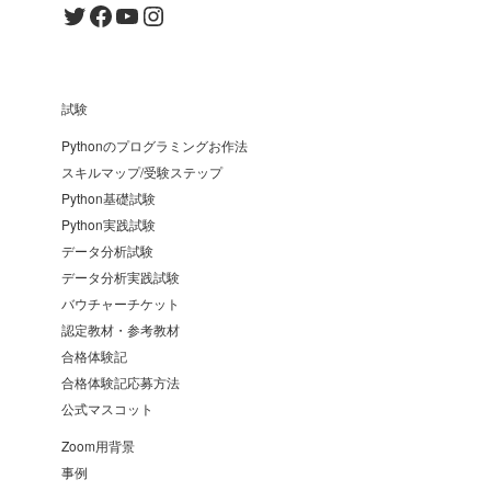
Twitter
Facebook
YouTube
Instagram
試験
Pythonのプログラミングお作法
スキルマップ/受験ステップ
Python基礎試験
Python実践試験
データ分析試験
データ分析実践試験
バウチャーチケット
認定教材・参考教材
合格体験記
合格体験記応募方法
公式マスコット
Zoom用背景
事例