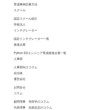
育成事例応募方法
スクール
認定スクール紹介
学校法人
インテグレーター
認定インテグレーター一覧
推進企業
Python EDエンジニア育成推進企業一覧
人事部
人事部向けコラム
自治体
運営会社
お問合せ
コラム
顧問理事 寺田学のコラム
代表理事 吉政忠志のコラム