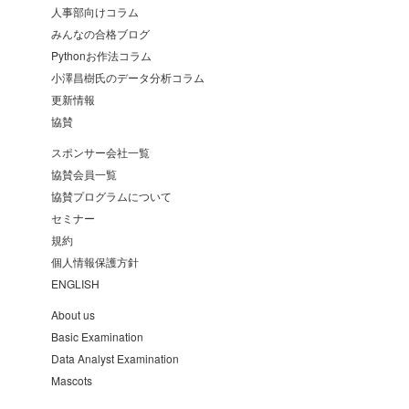
人事部向けコラム
みんなの合格ブログ
Pythonお作法コラム
小澤昌樹氏のデータ分析コラム
更新情報
協賛
スポンサー会社一覧
協賛会員一覧
協賛プログラムについて
セミナー
規約
個人情報保護方針
ENGLISH
About us
Basic Examination
Data Analyst Examination
Mascots