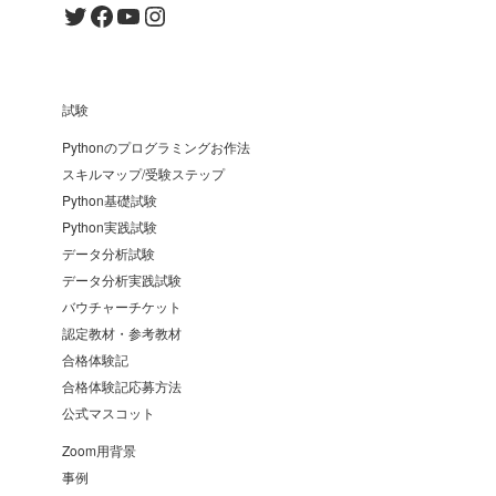
Twitter
Facebook
YouTube
Instagram
試験
Pythonのプログラミングお作法
スキルマップ/受験ステップ
Python基礎試験
Python実践試験
データ分析試験
データ分析実践試験
バウチャーチケット
認定教材・参考教材
合格体験記
合格体験記応募方法
公式マスコット
Zoom用背景
事例