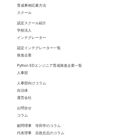
育成事例応募方法
スクール
認定スクール紹介
学校法人
インテグレーター
認定インテグレーター一覧
推進企業
Python EDエンジニア育成推進企業一覧
人事部
人事部向けコラム
自治体
運営会社
お問合せ
コラム
顧問理事 寺田学のコラム
代表理事 吉政忠志のコラム