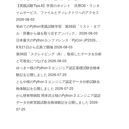
【実践試験Tips.8】学習のポイント 汎用OS・ランタ
イムサービス、ファイルとディレクトリへのアクセス
2026-08-03
初めてのPython実践試験学習 第26回「リスト・タプ
ル・辞書から値を取り出すアンパック」
2026-08-03
日本最大のPythonカンファレンス「PyCon JP2026」、
8月21日から広島で開催
2026-08-03
第36回「スクレイピング（8）」取得したデータを分析
と可視化につなげる
2026-08-03
ゆっきー様のPython 3 エンジニア認定基礎試験合格体
験記を公開しました
2026-07-25
ともや様のPython 3 エンジニア認定データ分析試験合
格体験記を公開しました
2026-07-25
がん研有明病院 岡本武士様のPython 3 エンジニア認定
データ分析実践試験合格体験記を公開しました
2026-
07-25