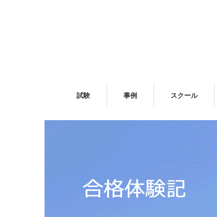
試験
事例
スクール