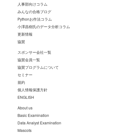
人事部向けコラム
みんなの合格ブログ
Pythonお作法コラム
小澤昌樹氏のデータ分析コラム
更新情報
協賛
スポンサー会社一覧
協賛会員一覧
協賛プログラムについて
セミナー
規約
個人情報保護方針
ENGLISH
About us
Basic Examination
Data Analyst Examination
Mascots