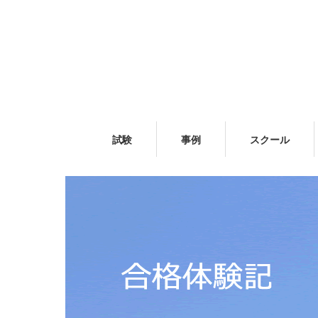
試験
事例
スクール