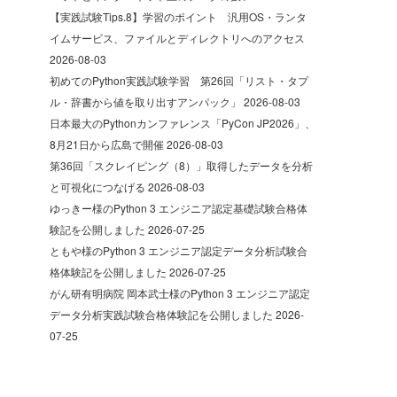
【実践試験Tips.8】学習のポイント 汎用OS・ランタ
イムサービス、ファイルとディレクトリへのアクセス
2026-08-03
初めてのPython実践試験学習 第26回「リスト・タプ
ル・辞書から値を取り出すアンパック」
2026-08-03
日本最大のPythonカンファレンス「PyCon JP2026」、
8月21日から広島で開催
2026-08-03
第36回「スクレイピング（8）」取得したデータを分析
と可視化につなげる
2026-08-03
ゆっきー様のPython 3 エンジニア認定基礎試験合格体
験記を公開しました
2026-07-25
ともや様のPython 3 エンジニア認定データ分析試験合
格体験記を公開しました
2026-07-25
がん研有明病院 岡本武士様のPython 3 エンジニア認定
データ分析実践試験合格体験記を公開しました
2026-
07-25