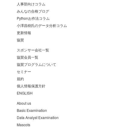
人事部向けコラム
みんなの合格ブログ
Pythonお作法コラム
小澤昌樹氏のデータ分析コラム
更新情報
協賛
スポンサー会社一覧
協賛会員一覧
協賛プログラムについて
セミナー
規約
個人情報保護方針
ENGLISH
About us
Basic Examination
Data Analyst Examination
Mascots