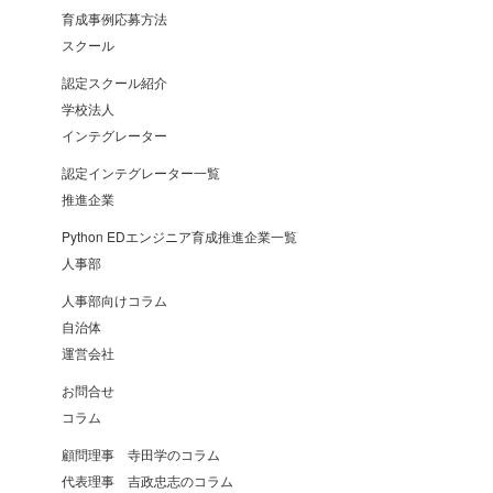
育成事例応募方法
スクール
認定スクール紹介
学校法人
インテグレーター
認定インテグレーター一覧
推進企業
Python EDエンジニア育成推進企業一覧
人事部
人事部向けコラム
自治体
運営会社
お問合せ
コラム
顧問理事 寺田学のコラム
代表理事 吉政忠志のコラム