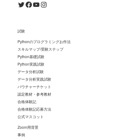
Twitter
Facebook
YouTube
Instagram
試験
Pythonのプログラミングお作法
スキルマップ/受験ステップ
Python基礎試験
Python実践試験
データ分析試験
データ分析実践試験
バウチャーチケット
認定教材・参考教材
合格体験記
合格体験記応募方法
公式マスコット
Zoom用背景
事例