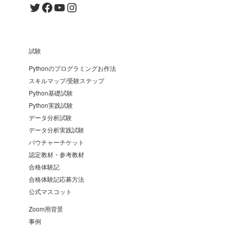
Twitter
Facebook
YouTube
Instagram
試験
Pythonのプログラミングお作法
スキルマップ/受験ステップ
Python基礎試験
Python実践試験
データ分析試験
データ分析実践試験
バウチャーチケット
認定教材・参考教材
合格体験記
合格体験記応募方法
公式マスコット
Zoom用背景
事例