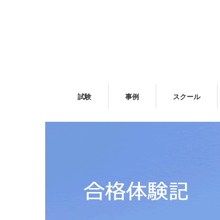
試験
事例
スクール