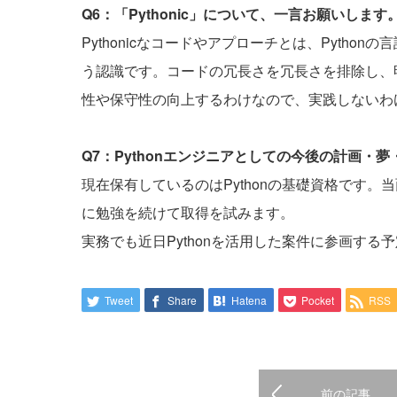
Q6：「Pythonic」について、一言お願いします
Pythonicなコードやアプローチとは、Pyth
う認識です。コードの冗長さを冗長さを排除し、
性や保守性の向上するわけなので、実践しないわ
Q7：Pythonエンジニアとしての今後の計画・
現在保有しているのはPythonの基礎資格です
に勉強を続けて取得を試みます。
実務でも近日Pythonを活用した案件に参画す
Tweet
Share
Hatena
Pocket
RSS
前の記事