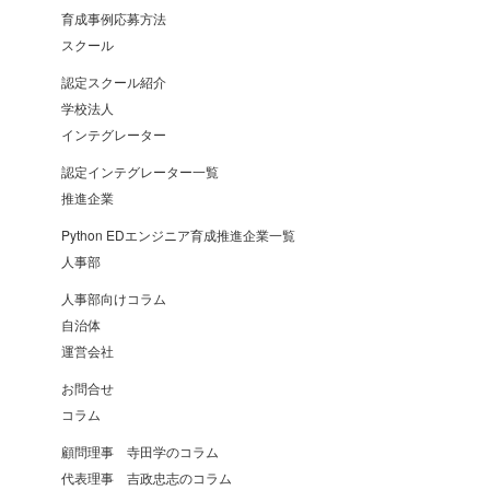
育成事例応募方法
スクール
認定スクール紹介
学校法人
インテグレーター
認定インテグレーター一覧
推進企業
Python EDエンジニア育成推進企業一覧
人事部
人事部向けコラム
自治体
運営会社
お問合せ
コラム
顧問理事 寺田学のコラム
代表理事 吉政忠志のコラム