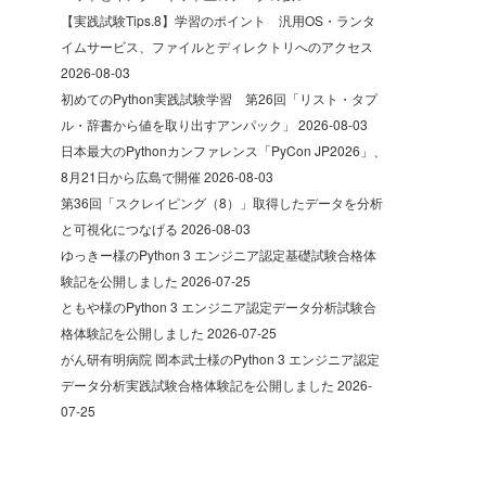
【実践試験Tips.8】学習のポイント 汎用OS・ランタ
イムサービス、ファイルとディレクトリへのアクセス
2026-08-03
初めてのPython実践試験学習 第26回「リスト・タプ
ル・辞書から値を取り出すアンパック」
2026-08-03
日本最大のPythonカンファレンス「PyCon JP2026」、
8月21日から広島で開催
2026-08-03
第36回「スクレイピング（8）」取得したデータを分析
と可視化につなげる
2026-08-03
ゆっきー様のPython 3 エンジニア認定基礎試験合格体
験記を公開しました
2026-07-25
ともや様のPython 3 エンジニア認定データ分析試験合
格体験記を公開しました
2026-07-25
がん研有明病院 岡本武士様のPython 3 エンジニア認定
データ分析実践試験合格体験記を公開しました
2026-
07-25