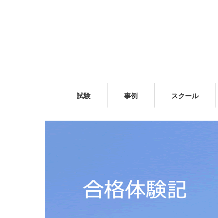
試験
事例
スクール