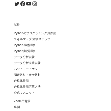
Twitter
Facebook
YouTube
Instagram
試験
Pythonのプログラミングお作法
スキルマップ/受験ステップ
Python基礎試験
Python実践試験
データ分析試験
データ分析実践試験
バウチャーチケット
認定教材・参考教材
合格体験記
合格体験記応募方法
公式マスコット
Zoom用背景
事例