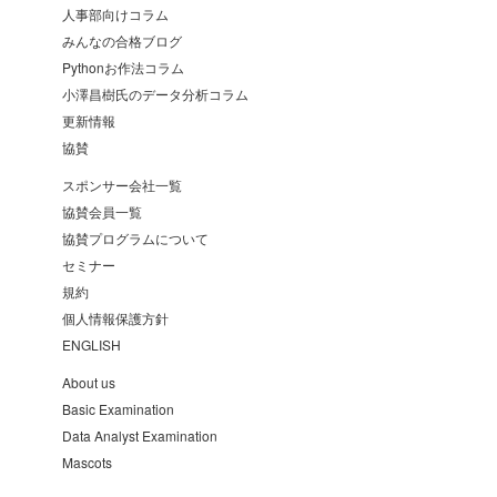
人事部向けコラム
みんなの合格ブログ
Pythonお作法コラム
小澤昌樹氏のデータ分析コラム
更新情報
協賛
スポンサー会社一覧
協賛会員一覧
協賛プログラムについて
セミナー
規約
個人情報保護方針
ENGLISH
About us
Basic Examination
Data Analyst Examination
Mascots