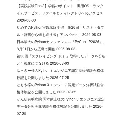
【実践試験Tips.8】学習のポイント 汎用OS・ランタ
イムサービス、ファイルとディレクトリへのアクセス
2026-08-03
初めてのPython実践試験学習 第26回「リスト・タプ
ル・辞書から値を取り出すアンパック」
2026-08-03
日本最大のPythonカンファレンス「PyCon JP2026」、
8月21日から広島で開催
2026-08-03
第36回「スクレイピング（8）」取得したデータを分析
と可視化につなげる
2026-08-03
ゆっきー様のPython 3 エンジニア認定基礎試験合格体
験記を公開しました
2026-07-25
ともや様のPython 3 エンジニア認定データ分析試験合
格体験記を公開しました
2026-07-25
がん研有明病院 岡本武士様のPython 3 エンジニア認定
データ分析実践試験合格体験記を公開しました
2026-
07-25