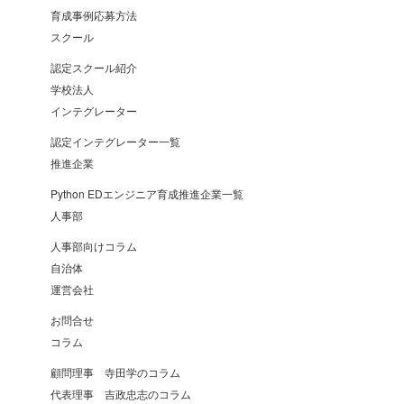
育成事例応募方法
スクール
認定スクール紹介
学校法人
インテグレーター
認定インテグレーター一覧
推進企業
Python EDエンジニア育成推進企業一覧
人事部
人事部向けコラム
自治体
運営会社
お問合せ
コラム
顧問理事 寺田学のコラム
代表理事 吉政忠志のコラム