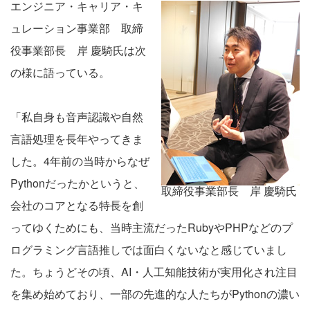
エンジニア・キャリア・キ
ュレーション事業部 取締
役事業部長 岸 慶騎氏は次
の様に語っている。
「私自身も音声認識や自然
言語処理を長年やってきま
した。4年前の当時からなぜ
Pythonだったかというと、
取締役事業部長 岸 慶騎氏
会社のコアとなる特長を創
ってゆくためにも、当時主流だったRubyやPHPなどのプ
ログラミング言語推しでは面白くないなと感じていまし
た。ちょうどその頃、AI・人工知能技術が実用化され注目
を集め始めており、一部の先進的な人たちがPythonの濃い