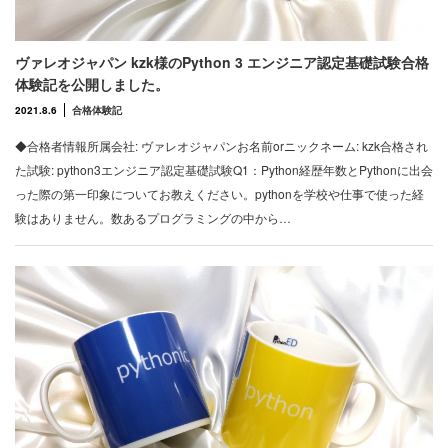
ヴァレオジャパン kzk様のPython 3 エンジニア認定基礎試験合格
体験記を公開しました。
2021.8.6
合格体験記
◆合格者情報所属会社: ヴァレオジャパンお名前orニックネーム: kzk合格され
た試験: python3エンジニア認定基礎試験Q1：Python経歴年数とPythonに出会
った際の第一印象についてお教えください。pythonを学校や仕事で使った経
験はありません。数あるプログラミングの中から…