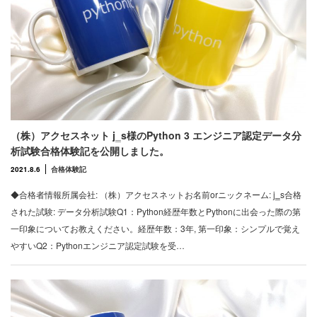
（株）アクセスネット j‗s様のPython 3 エンジニア認定データ分
析試験合格体験記を公開しました。
2021.8.6
合格体験記
◆合格者情報所属会社: （株）アクセスネットお名前orニックネーム: j‗s合格
された試験: データ分析試験Q1：Python経歴年数とPythonに出会った際の第
一印象についてお教えください。経歴年数：3年, 第一印象：シンプルで覚え
やすいQ2：Pythonエンジニア認定試験を受…