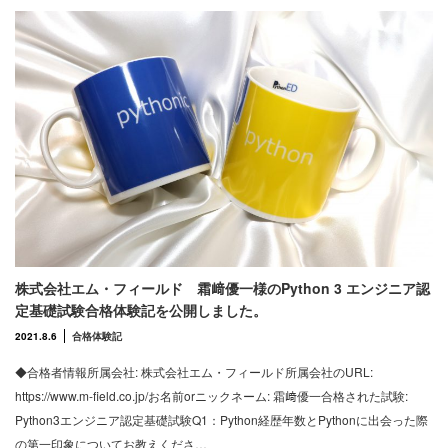
株式会社エム・フィールド 霜﨑優一様のPython 3 エンジニア認
定基礎試験合格体験記を公開しました。
2021.8.6
合格体験記
◆合格者情報所属会社: 株式会社エム・フィールド所属会社のURL:
https://www.m-field.co.jp/お名前orニックネーム: 霜﨑優一合格された試験:
Python3エンジニア認定基礎試験Q1：Python経歴年数とPythonに出会った際
の第一印象についてお教えくださ…