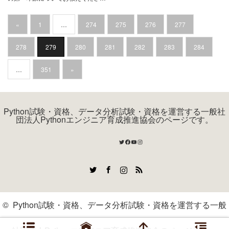
«
1
…
274
275
276
277
278
279
280
281
282
283
284
…
351
»
Python試験・資格、データ分析試験・資格を運営する一般社
団法人Pythonエンジニア育成推進協会のページです。
Twitter
Facebook
YouTube
Instagram
Twitter
Facebook
Instagram
RSS
©
Python試験・資格、データ分析試験・資格を運営する一般