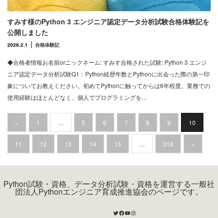
すみす様のPython 3 エンジニア認定データ分析試験合格体験記を
公開しました
2026.2.1
合格体験記
◆合格者情報お名前orニックネーム: すみす合格された試験: Python 3 エンジ
ニア認定データ分析試験Q1：Python経歴年数とPythonに出会った際の第一印
象についてお教えください。初めてPythonに触ってからは6年程度。業務での
使用経験はほとんどなく、個人でプログラミングを…
«
1
…
5
6
7
8
9
10
11
12
13
14
15
…
318
»
Python試験・資格、データ分析試験・資格を運営する一般社
団法人Pythonエンジニア育成推進協会のページです。
Twitter
Facebook
YouTube
Instagram