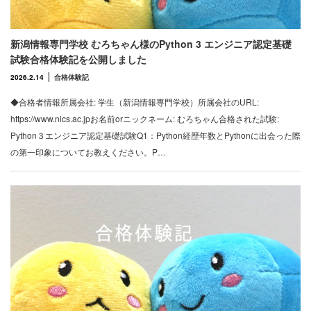
新潟情報専門学校 むろちゃん様のPython 3 エンジニア認定基礎
試験合格体験記を公開しました
2026.2.14
合格体験記
◆合格者情報所属会社: 学生（新潟情報専門学校）所属会社のURL:
https://www.nics.ac.jpお名前orニックネーム: むろちゃん合格された試験:
Python３エンジニア認定基礎試験Q1：Python経歴年数とPythonに出会った際
の第一印象についてお教えください。P…