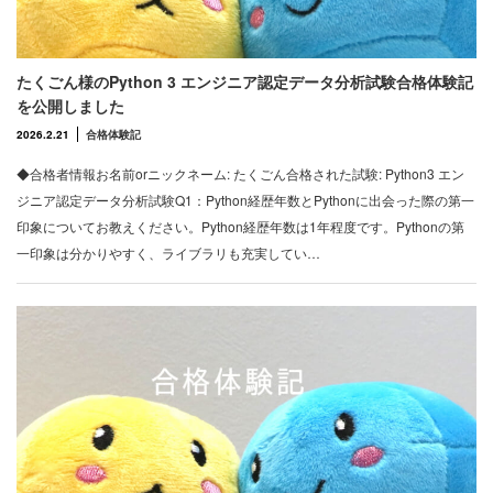
たくごん様のPython 3 エンジニア認定データ分析試験合格体験記
を公開しました
2026.2.21
合格体験記
◆合格者情報お名前orニックネーム: たくごん合格された試験: Python3 エン
ジニア認定データ分析試験Q1：Python経歴年数とPythonに出会った際の第一
印象についてお教えください。Python経歴年数は1年程度です。Pythonの第
一印象は分かりやすく、ライブラリも充実してい…