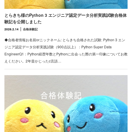
とらきち様のPython 3 エンジニア認定データ分析実践試験合格体
験記を公開しました
2026.2.14
合格体験記
◆合格者情報お名前orニックネーム: とらきち合格された試験: Python 3 エン
ジニア認定データ分析実践試験（900点以上）：Python Super Data
EngineerQ1：Python経歴年数とPythonに出会った際の第一印象についてお教
えください。2年昔かじったc言語…