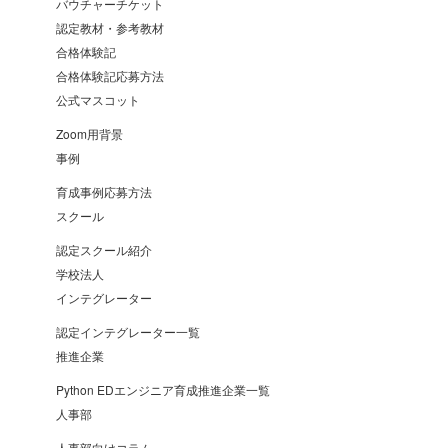
バウチャーチケット
認定教材・参考教材
合格体験記
合格体験記応募方法
公式マスコット
Zoom用背景
事例
育成事例応募方法
スクール
認定スクール紹介
学校法人
インテグレーター
認定インテグレーター一覧
推進企業
Python EDエンジニア育成推進企業一覧
人事部
人事部向けコラム