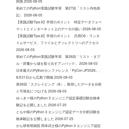
関係
2026-08-05
初めてのPython実践試験学習 第27回「リスト内包表
記」
2026-08-05
【実践試験Tips.9】学習のポイント 特定データフォー
マットとインターネット上のデータの扱い
2026-08-05
【実践試験Tips.8】学習のポイント 汎用OS・ランタ
イムサービス、ファイルとディレクトリへのアクセス
2026-08-03
初めてのPython実践試験学習 第26回「リスト・タプ
ル・辞書から値を取り出すアンパック」
2026-08-03
日本最大のPythonカンファレンス「PyCon JP2026」、
8月21日から広島で開催
2026-08-03
第36回「スクレイピング（8）」取得したデータを分析
と可視化につなげる
2026-08-03
ゆっきー様のPython 3 エンジニア認定基礎試験合格体
験記を公開しました
2026-07-25
ともや様のPython 3 エンジニア認定データ分析試験合
格体験記を公開しました
2026-07-25
がん研有明病院 岡本武士様のPython 3 エンジニア認定