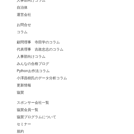
自治体
運営会社
お問合せ
コラム
顧問理事 寺田学のコラム
代表理事 吉政忠志のコラム
人事部向けコラム
みんなの合格ブログ
Pythonお作法コラム
小澤昌樹氏のデータ分析コラム
更新情報
協賛
スポンサー会社一覧
協賛会員一覧
協賛プログラムについて
セミナー
規約