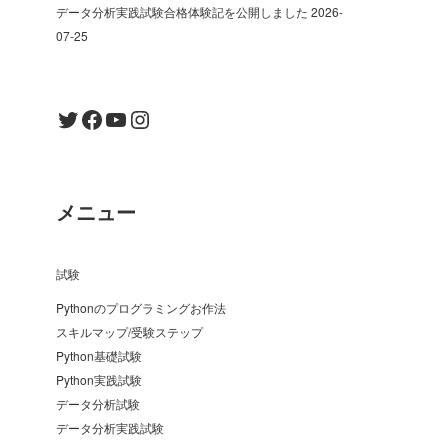
データ分析実践試験合格体験記を公開しました
2026-
07-25
Twitter
Facebook
YouTube
Instagram
メニュー
試験
Pythonのプログラミングお作法
スキルマップ/受験ステップ
Python基礎試験
Python実践試験
データ分析試験
データ分析実践試験