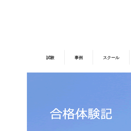
試験
事例
スクール