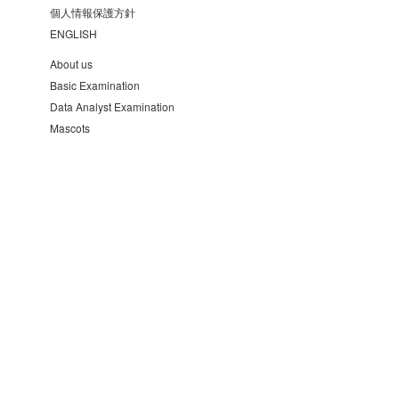
個人情報保護方針
ENGLISH
About us
Basic Examination
Data Analyst Examination
Mascots