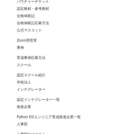
バウチャーチケット
認定教材・参考教材
合格体験記
合格体験記応募方法
公式マスコット
Zoom用背景
事例
育成事例応募方法
スクール
認定スクール紹介
学校法人
インテグレーター
認定インテグレーター一覧
推進企業
Python EDエンジニア育成推進企業一覧
人事部
人事部向けコラム