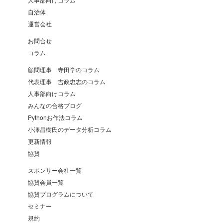
自治体
運営会社
お問合せ
コラム
顧問理事 寺田学のコラム
代表理事 吉政忠志のコラム
人事部向けコラム
みんなの合格ブログ
Pythonお作法コラム
小澤昌樹氏のデータ分析コラム
更新情報
協賛
スポンサー会社一覧
協賛会員一覧
協賛プログラムについて
セミナー
規約