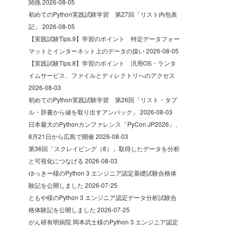
関係
2026-08-05
初めてのPython実践試験学習 第27回「リスト内包表
記」
2026-08-05
【実践試験Tips.9】学習のポイント 特定データフォー
マットとインターネット上のデータの扱い
2026-08-05
【実践試験Tips.8】学習のポイント 汎用OS・ランタ
イムサービス、ファイルとディレクトリへのアクセス
2026-08-03
初めてのPython実践試験学習 第26回「リスト・タプ
ル・辞書から値を取り出すアンパック」
2026-08-03
日本最大のPythonカンファレンス「PyCon JP2026」、
8月21日から広島で開催
2026-08-03
第36回「スクレイピング（8）」取得したデータを分析
と可視化につなげる
2026-08-03
ゆっきー様のPython 3 エンジニア認定基礎試験合格体
験記を公開しました
2026-07-25
ともや様のPython 3 エンジニア認定データ分析試験合
格体験記を公開しました
2026-07-25
がん研有明病院 岡本武士様のPython 3 エンジニア認定