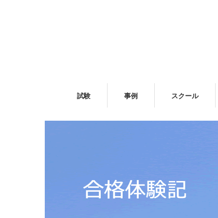
試験
事例
スクール