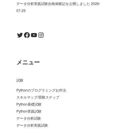
データ分析実践試験合格体験記を公開しました
2026-
07-25
Twitter
Facebook
YouTube
Instagram
メニュー
試験
Pythonのプログラミングお作法
スキルマップ/受験ステップ
Python基礎試験
Python実践試験
データ分析試験
データ分析実践試験