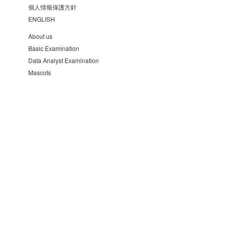
個人情報保護方針
ENGLISH
About us
Basic Examination
Data Analyst Examination
Mascots