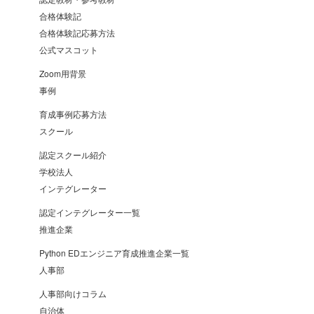
合格体験記
合格体験記応募方法
公式マスコット
Zoom用背景
事例
育成事例応募方法
スクール
認定スクール紹介
学校法人
インテグレーター
認定インテグレーター一覧
推進企業
Python EDエンジニア育成推進企業一覧
人事部
人事部向けコラム
自治体