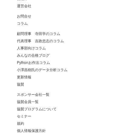
運営会社
お問合せ
コラム
顧問理事 寺田学のコラム
代表理事 吉政忠志のコラム
人事部向けコラム
みんなの合格ブログ
Pythonお作法コラム
小澤昌樹氏のデータ分析コラム
更新情報
協賛
スポンサー会社一覧
協賛会員一覧
協賛プログラムについて
セミナー
規約
個人情報保護方針