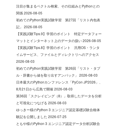
注目が集まるベクトル検索、その仕組みとPythonとの
関係
2026-08-05
初めてのPython実践試験学習 第27回「リスト内包表
記」
2026-08-05
【実践試験Tips.9】学習のポイント 特定データフォー
マットとインターネット上のデータの扱い
2026-08-05
【実践試験Tips.8】学習のポイント 汎用OS・ランタ
イムサービス、ファイルとディレクトリへのアクセス
2026-08-03
初めてのPython実践試験学習 第26回「リスト・タプ
ル・辞書から値を取り出すアンパック」
2026-08-03
日本最大のPythonカンファレンス「PyCon JP2026」、
8月21日から広島で開催
2026-08-03
第36回「スクレイピング（8）」取得したデータを分析
と可視化につなげる
2026-08-03
ゆっきー様のPython 3 エンジニア認定基礎試験合格体
験記を公開しました
2026-07-25
ともや様のPython 3 エンジニア認定データ分析試験合