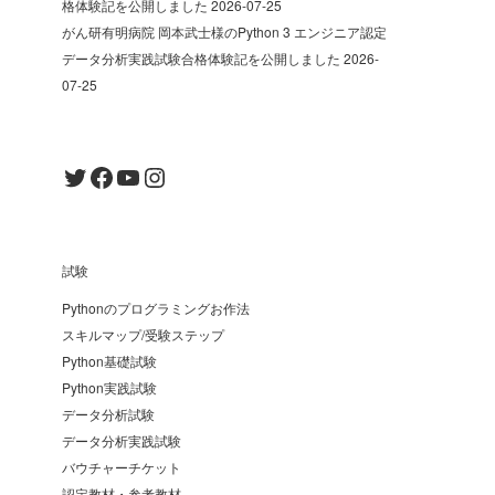
格体験記を公開しました
2026-07-25
がん研有明病院 岡本武士様のPython 3 エンジニア認定
データ分析実践試験合格体験記を公開しました
2026-
07-25
Twitter
Facebook
YouTube
Instagram
試験
Pythonのプログラミングお作法
スキルマップ/受験ステップ
Python基礎試験
Python実践試験
データ分析試験
データ分析実践試験
バウチャーチケット
認定教材・参考教材