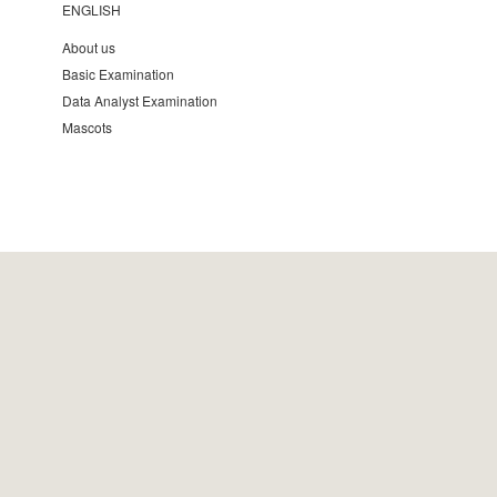
ENGLISH
About us
Basic Examination
Data Analyst Examination
Mascots