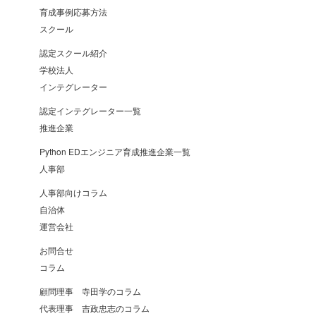
育成事例応募方法
スクール
認定スクール紹介
学校法人
インテグレーター
認定インテグレーター一覧
推進企業
Python EDエンジニア育成推進企業一覧
人事部
人事部向けコラム
自治体
運営会社
お問合せ
コラム
顧問理事 寺田学のコラム
代表理事 吉政忠志のコラム