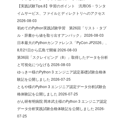
【実践試験Tips.8】学習のポイント 汎用OS・ランタ
イムサービス、ファイルとディレクトリへのアクセス
2026-08-03
初めてのPython実践試験学習 第26回「リスト・タプ
ル・辞書から値を取り出すアンパック」
2026-08-03
日本最大のPythonカンファレンス「PyCon JP2026」、
8月21日から広島で開催
2026-08-03
第36回「スクレイピング（8）」取得したデータを分析
と可視化につなげる
2026-08-03
ゆっきー様のPython 3 エンジニア認定基礎試験合格体
験記を公開しました
2026-07-25
ともや様のPython 3 エンジニア認定データ分析試験合
格体験記を公開しました
2026-07-25
がん研有明病院 岡本武士様のPython 3 エンジニア認定
データ分析実践試験合格体験記を公開しました
2026-
07-25