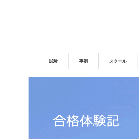
試験
事例
スクール