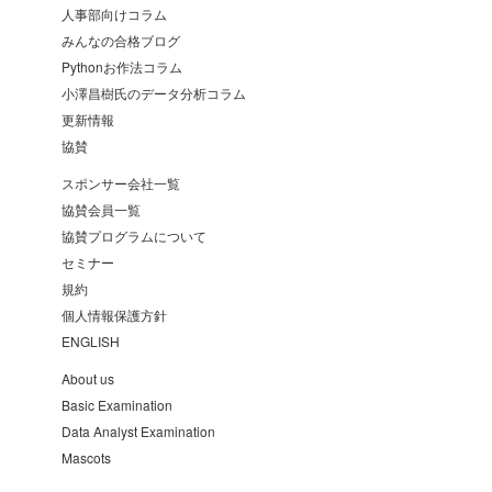
人事部向けコラム
みんなの合格ブログ
Pythonお作法コラム
小澤昌樹氏のデータ分析コラム
更新情報
協賛
スポンサー会社一覧
協賛会員一覧
協賛プログラムについて
セミナー
規約
個人情報保護方針
ENGLISH
About us
Basic Examination
Data Analyst Examination
Mascots