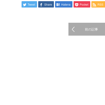
Tweet
Share
Hatena
Pocket
RSS
前の記事