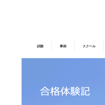
試験
事例
スクール