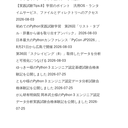
【実践試験Tips.8】学習のポイント 汎用OS・ランタ
イムサービス、ファイルとディレクトリへのアクセス
2026-08-03
初めてのPython実践試験学習 第26回「リスト・タプ
ル・辞書から値を取り出すアンパック」
2026-08-03
日本最大のPythonカンファレンス「PyCon JP2026」、
8月21日から広島で開催
2026-08-03
第36回「スクレイピング（8）」取得したデータを分析
と可視化につなげる
2026-08-03
ゆっきー様のPython 3 エンジニア認定基礎試験合格体
験記を公開しました
2026-07-25
ともや様のPython 3 エンジニア認定データ分析試験合
格体験記を公開しました
2026-07-25
がん研有明病院 岡本武士様のPython 3 エンジニア認定
データ分析実践試験合格体験記を公開しました
2026-
07-25