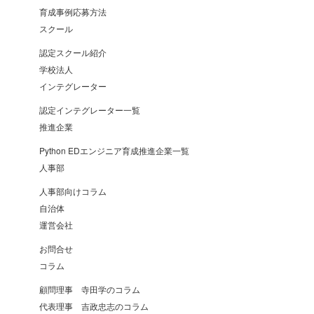
育成事例応募方法
スクール
認定スクール紹介
学校法人
インテグレーター
認定インテグレーター一覧
推進企業
Python EDエンジニア育成推進企業一覧
人事部
人事部向けコラム
自治体
運営会社
お問合せ
コラム
顧問理事 寺田学のコラム
代表理事 吉政忠志のコラム