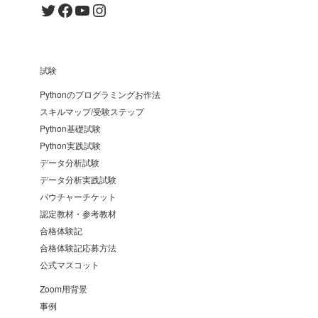
Twitter
Facebook
YouTube
Instagram
試験
Pythonのプログラミングお作法
スキルマップ/受験ステップ
Python基礎試験
Python実践試験
データ分析試験
データ分析実践試験
バウチャーチケット
認定教材・参考教材
合格体験記
合格体験記応募方法
公式マスコット
Zoom用背景
事例