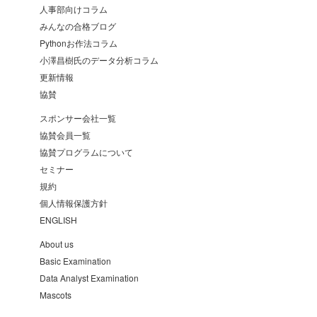
人事部向けコラム
みんなの合格ブログ
Pythonお作法コラム
小澤昌樹氏のデータ分析コラム
更新情報
協賛
スポンサー会社一覧
協賛会員一覧
協賛プログラムについて
セミナー
規約
個人情報保護方針
ENGLISH
About us
Basic Examination
Data Analyst Examination
Mascots