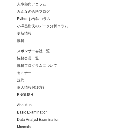
人事部向けコラム
みんなの合格ブログ
Pythonお作法コラム
小澤昌樹氏のデータ分析コラム
更新情報
協賛
スポンサー会社一覧
協賛会員一覧
協賛プログラムについて
セミナー
規約
個人情報保護方針
ENGLISH
About us
Basic Examination
Data Analyst Examination
Mascots