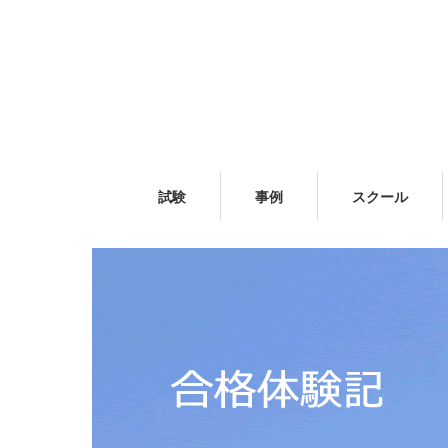
試験
事例
スクール