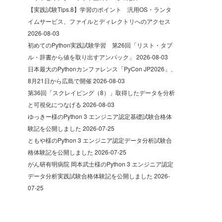
【実践試験Tips.8】学習のポイント 汎用OS・ランタ
イムサービス、ファイルとディレクトリへのアクセス
2026-08-03
初めてのPython実践試験学習 第26回「リスト・タプ
ル・辞書から値を取り出すアンパック」
2026-08-03
日本最大のPythonカンファレンス「PyCon JP2026」、
8月21日から広島で開催
2026-08-03
第36回「スクレイピング（8）」取得したデータを分析
と可視化につなげる
2026-08-03
ゆっきー様のPython 3 エンジニア認定基礎試験合格体
験記を公開しました
2026-07-25
ともや様のPython 3 エンジニア認定データ分析試験合
格体験記を公開しました
2026-07-25
がん研有明病院 岡本武士様のPython 3 エンジニア認定
データ分析実践試験合格体験記を公開しました
2026-
07-25