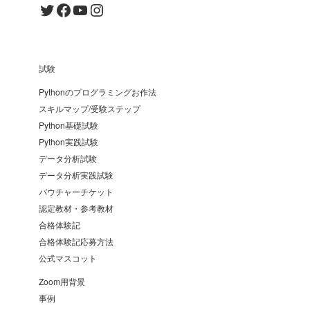
Twitter
Facebook
YouTube
Instagram
試験
Pythonのプログラミングお作法
スキルマップ/受験ステップ
Python基礎試験
Python実践試験
データ分析試験
データ分析実践試験
バウチャーチケット
認定教材・参考教材
合格体験記
合格体験記応募方法
公式マスコット
Zoom用背景
事例