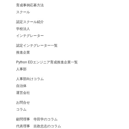
育成事例応募方法
スクール
認定スクール紹介
学校法人
インテグレーター
認定インテグレーター一覧
推進企業
Python EDエンジニア育成推進企業一覧
人事部
人事部向けコラム
自治体
運営会社
お問合せ
コラム
顧問理事 寺田学のコラム
代表理事 吉政忠志のコラム