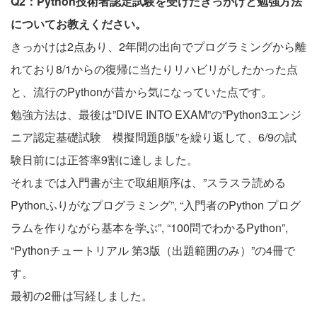
Q2：Python技術者認定試験を受けたきっかけと勉強方法
についてお教えください。
きっかけは2点あり、2年間の出向でプログラミングから離
れており8/1からの復帰に当たりリハビリがしたかった点
と、流行のPythonが昔から気になっていた点です。
勉強方法は、最後は”DIVE INTO EXAM”の”Python3エンジ
ニア認定基礎試験 模擬問題β版”を繰り返して、6/9の試
験日前には正答率9割に達しました。
それまでは入門書が主で取組順序は、”スラスラ読める
Pythonふりがなプログラミング”, “入門者のPython プログ
ラムを作りながら基本を学ぶ”, “100問でわかるPython”,
“Pythonチュートリアル 第3版（出題範囲のみ）”の4冊で
す。
最初の2冊は写経しました。