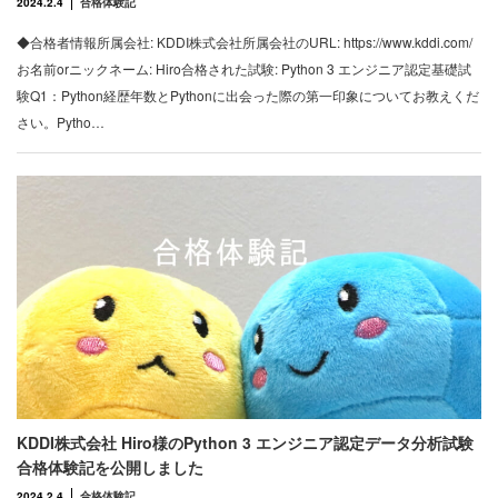
2024.2.4
合格体験記
◆合格者情報所属会社: KDDI株式会社所属会社のURL: https://www.kddi.com/
お名前orニックネーム: Hiro合格された試験: Python 3 エンジニア認定基礎試
験Q1：Python経歴年数とPythonに出会った際の第一印象についてお教えくだ
さい。Pytho…
KDDI株式会社 Hiro様のPython 3 エンジニア認定データ分析試験
合格体験記を公開しました
2024.2.4
合格体験記