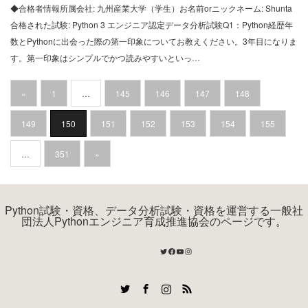
◆合格者情報所属会社: 九州産業大学（学生）お名前orニックネーム: Shunta
合格された試験: Python 3 エンジニア認定データ分析試験Q1：Python経歴年
数とPythonに出会った際の第一印象についてお教えください。3年目になりま
す。第一印象はシンプルでかつ読みやすいといっ…
«
1
…
145
146
147
148
149
150
151
152
153
154
155
…
351
»
Python試験・資格、データ分析試験・資格を運営する一般社
団法人Pythonエンジニア育成推進協会のページです。
Twitter
Facebook
YouTube
Instagram
Twitter
Facebook
Instagram
RSS