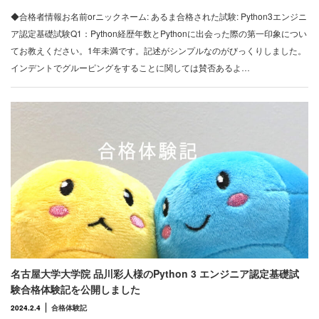
◆合格者情報お名前orニックネーム: あるま合格された試験: Python3エンジニ
ア認定基礎試験Q1：Python経歴年数とPythonに出会った際の第一印象につい
てお教えください。1年未満です。記述がシンプルなのがびっくりしました。
インデントでグルーピングをすることに関しては賛否あるよ…
名古屋大学大学院 品川彩人様のPython 3 エンジニア認定基礎試
験合格体験記を公開しました
2024.2.4
合格体験記