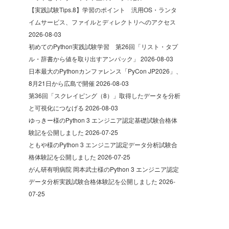
【実践試験Tips.8】学習のポイント 汎用OS・ランタ
イムサービス、ファイルとディレクトリへのアクセス
2026-08-03
初めてのPython実践試験学習 第26回「リスト・タプ
ル・辞書から値を取り出すアンパック」
2026-08-03
日本最大のPythonカンファレンス「PyCon JP2026」、
8月21日から広島で開催
2026-08-03
第36回「スクレイピング（8）」取得したデータを分析
と可視化につなげる
2026-08-03
ゆっきー様のPython 3 エンジニア認定基礎試験合格体
験記を公開しました
2026-07-25
ともや様のPython 3 エンジニア認定データ分析試験合
格体験記を公開しました
2026-07-25
がん研有明病院 岡本武士様のPython 3 エンジニア認定
データ分析実践試験合格体験記を公開しました
2026-
07-25