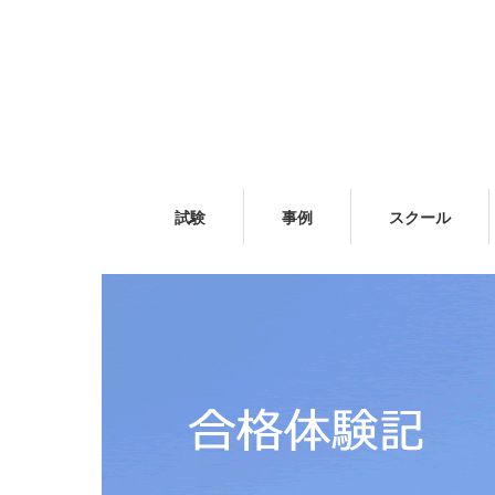
試験
事例
スクール