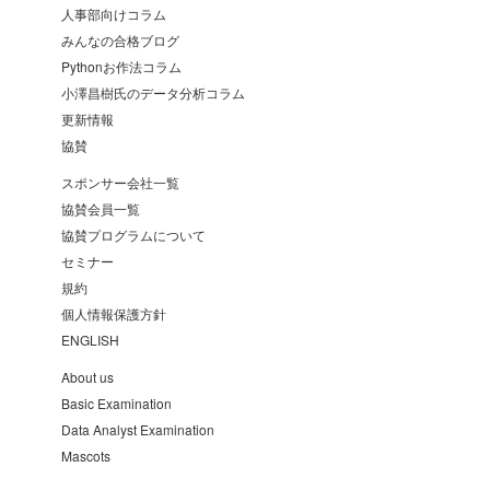
人事部向けコラム
みんなの合格ブログ
Pythonお作法コラム
小澤昌樹氏のデータ分析コラム
更新情報
協賛
スポンサー会社一覧
協賛会員一覧
協賛プログラムについて
セミナー
規約
個人情報保護方針
ENGLISH
About us
Basic Examination
Data Analyst Examination
Mascots