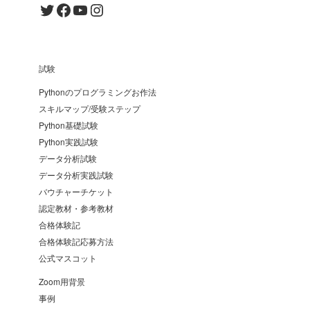
Twitter
Facebook
YouTube
Instagram
試験
Pythonのプログラミングお作法
スキルマップ/受験ステップ
Python基礎試験
Python実践試験
データ分析試験
データ分析実践試験
バウチャーチケット
認定教材・参考教材
合格体験記
合格体験記応募方法
公式マスコット
Zoom用背景
事例