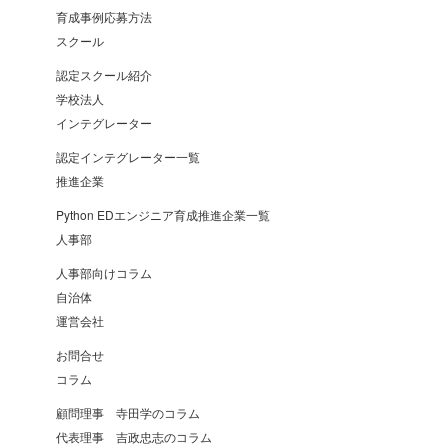
育成事例応募方法
スクール
認定スクール紹介
学校法人
インテグレーター
認定インテグレーター一覧
推進企業
Python EDエンジニア育成推進企業一覧
人事部
人事部向けコラム
自治体
運営会社
お問合せ
コラム
顧問理事 寺田学のコラム
代表理事 吉政忠志のコラム