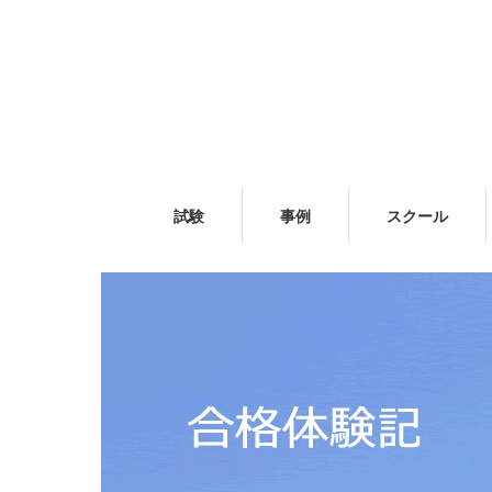
試験
事例
スクール