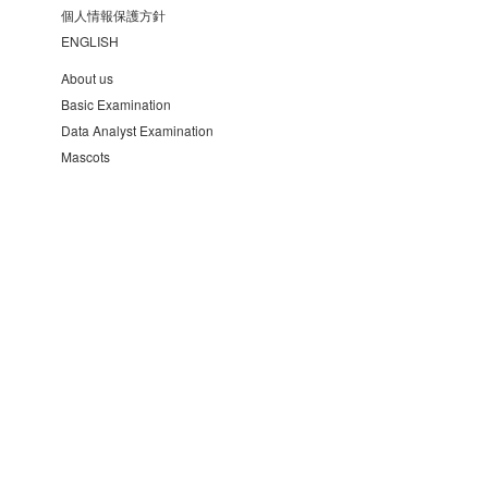
個人情報保護方針
ENGLISH
About us
Basic Examination
Data Analyst Examination
Mascots