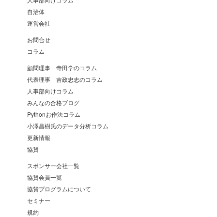
自治体
運営会社
お問合せ
コラム
顧問理事 寺田学のコラム
代表理事 吉政忠志のコラム
人事部向けコラム
みんなの合格ブログ
Pythonお作法コラム
小澤昌樹氏のデータ分析コラム
更新情報
協賛
スポンサー会社一覧
協賛会員一覧
協賛プログラムについて
セミナー
規約