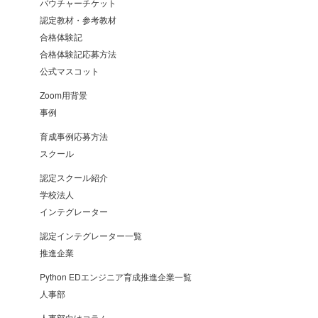
バウチャーチケット
認定教材・参考教材
合格体験記
合格体験記応募方法
公式マスコット
Zoom用背景
事例
育成事例応募方法
スクール
認定スクール紹介
学校法人
インテグレーター
認定インテグレーター一覧
推進企業
Python EDエンジニア育成推進企業一覧
人事部
人事部向けコラム