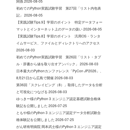
関係
2026-08-05
初めてのPython実践試験学習 第27回「リスト内包表
記」
2026-08-05
【実践試験Tips.9】学習のポイント 特定データフォー
マットとインターネット上のデータの扱い
2026-08-05
【実践試験Tips.8】学習のポイント 汎用OS・ランタ
イムサービス、ファイルとディレクトリへのアクセス
2026-08-03
初めてのPython実践試験学習 第26回「リスト・タプ
ル・辞書から値を取り出すアンパック」
2026-08-03
日本最大のPythonカンファレンス「PyCon JP2026」、
8月21日から広島で開催
2026-08-03
第36回「スクレイピング（8）」取得したデータを分析
と可視化につなげる
2026-08-03
ゆっきー様のPython 3 エンジニア認定基礎試験合格体
験記を公開しました
2026-07-25
ともや様のPython 3 エンジニア認定データ分析試験合
格体験記を公開しました
2026-07-25
がん研有明病院 岡本武士様のPython 3 エンジニア認定