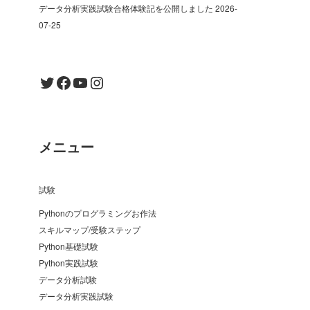
データ分析実践試験合格体験記を公開しました
2026-
07-25
Twitter
Facebook
YouTube
Instagram
メニュー
試験
Pythonのプログラミングお作法
スキルマップ/受験ステップ
Python基礎試験
Python実践試験
データ分析試験
データ分析実践試験