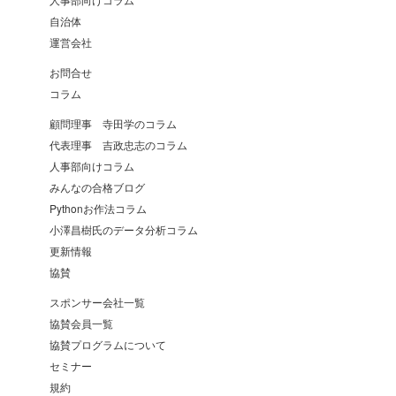
自治体
運営会社
お問合せ
コラム
顧問理事 寺田学のコラム
代表理事 吉政忠志のコラム
人事部向けコラム
みんなの合格ブログ
Pythonお作法コラム
小澤昌樹氏のデータ分析コラム
更新情報
協賛
スポンサー会社一覧
協賛会員一覧
協賛プログラムについて
セミナー
規約