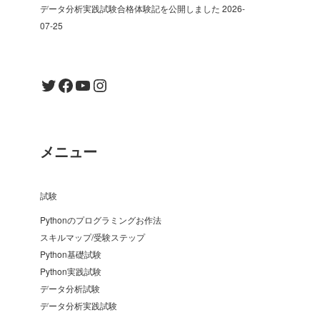
データ分析実践試験合格体験記を公開しました
2026-
07-25
Twitter
Facebook
YouTube
Instagram
メニュー
試験
Pythonのプログラミングお作法
スキルマップ/受験ステップ
Python基礎試験
Python実践試験
データ分析試験
データ分析実践試験