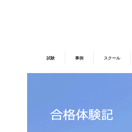
試験
事例
スクール