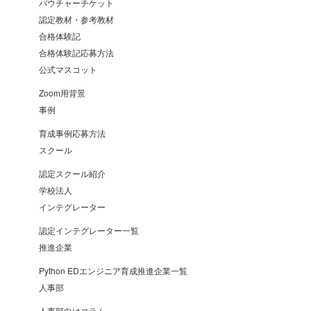
バウチャーチケット
認定教材・参考教材
合格体験記
合格体験記応募方法
公式マスコット
Zoom用背景
事例
育成事例応募方法
スクール
認定スクール紹介
学校法人
インテグレーター
認定インテグレーター一覧
推進企業
Python EDエンジニア育成推進企業一覧
人事部
人事部向けコラム