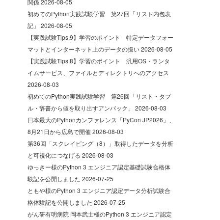
関係
2026-08-05
初めてのPython実践試験学習 第27回「リスト内包表
記」
2026-08-05
【実践試験Tips.9】学習のポイント 特定データフォー
マットとインターネット上のデータの扱い
2026-08-05
【実践試験Tips.8】学習のポイント 汎用OS・ランタ
イムサービス、ファイルとディレクトリへのアクセス
2026-08-03
初めてのPython実践試験学習 第26回「リスト・タプ
ル・辞書から値を取り出すアンパック」
2026-08-03
日本最大のPythonカンファレンス「PyCon JP2026」、
8月21日から広島で開催
2026-08-03
第36回「スクレイピング（8）」取得したデータを分析
と可視化につなげる
2026-08-03
ゆっきー様のPython 3 エンジニア認定基礎試験合格体
験記を公開しました
2026-07-25
ともや様のPython 3 エンジニア認定データ分析試験合
格体験記を公開しました
2026-07-25
がん研有明病院 岡本武士様のPython 3 エンジニア認定