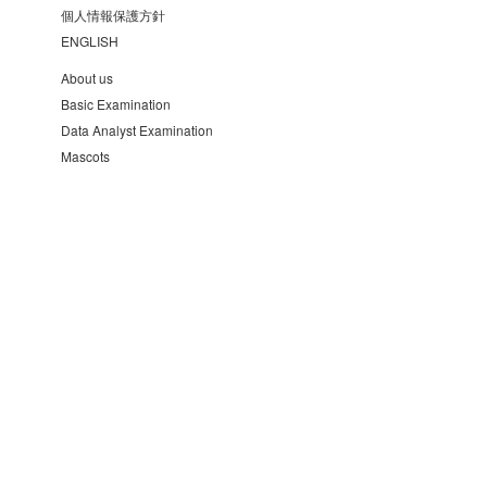
個人情報保護方針
ENGLISH
About us
Basic Examination
Data Analyst Examination
Mascots