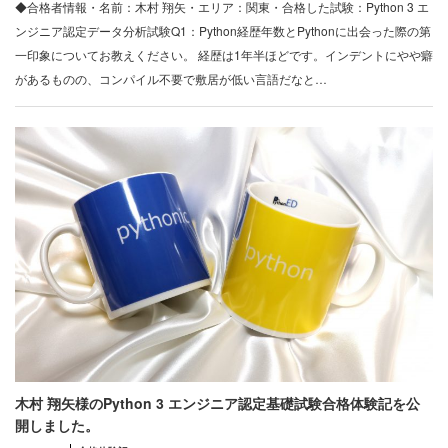
◆合格者情報・名前：木村 翔矢・エリア：関東・合格した試験：Python 3 エ
ンジニア認定データ分析試験Q1：Python経歴年数とPythonに出会った際の第
一印象についてお教えください。 経歴は1年半ほどです。インデントにやや癖
があるものの、コンパイル不要で敷居が低い言語だなと…
木村 翔矢様のPython 3 エンジニア認定基礎試験合格体験記を公
開しました。