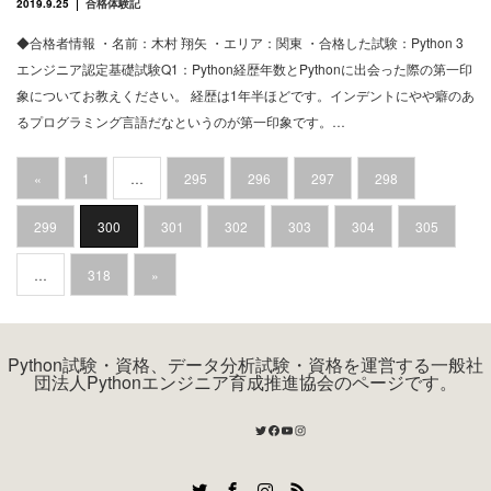
2019.9.25
合格体験記
◆合格者情報 ・名前：木村 翔矢 ・エリア：関東 ・合格した試験：Python 3
エンジニア認定基礎試験Q1：Python経歴年数とPythonに出会った際の第一印
象についてお教えください。 経歴は1年半ほどです。インデントにやや癖のあ
るプログラミング言語だなというのが第一印象です。…
«
1
…
295
296
297
298
299
300
301
302
303
304
305
…
318
»
Python試験・資格、データ分析試験・資格を運営する一般社
団法人Pythonエンジニア育成推進協会のページです。
Twitter
Facebook
YouTube
Instagram
Twitter
Facebook
Instagram
RSS