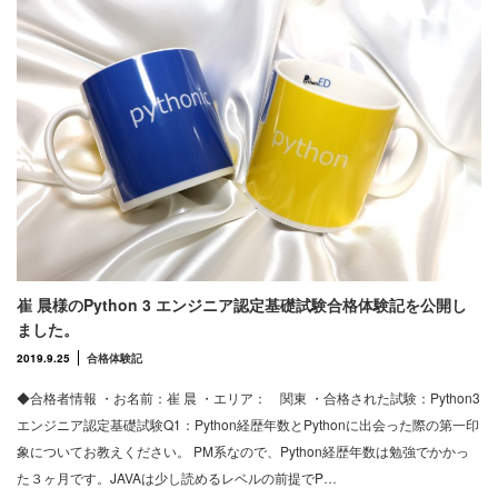
崔 晨様のPython 3 エンジニア認定基礎試験合格体験記を公開し
ました。
2019.9.25
合格体験記
◆合格者情報 ・お名前：崔 晨 ・エリア： 関東 ・合格された試験：Python3
エンジニア認定基礎試験Q1：Python経歴年数とPythonに出会った際の第一印
象についてお教えください。 PM系なので、Python経歴年数は勉強でかかっ
た３ヶ月です。JAVAは少し読めるレベルの前提でP…