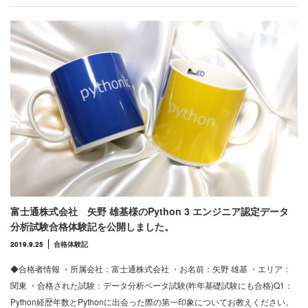
富士通株式会社 矢野 雄基様のPython 3 エンジニア認定データ
分析試験合格体験記を公開しました。
2019.9.25
合格体験記
◆合格者情報 ・所属会社：富士通株式会社 ・お名前：矢野 雄基 ・エリア：
関東 ・合格された試験：データ分析ベータ試験(昨年基礎試験にも合格)Q1：
Python経歴年数とPythonに出会った際の第一印象についてお教えください。