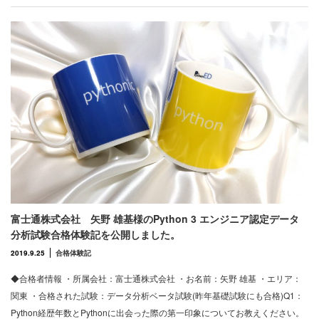
富士通株式会社 矢野 雄基様のPython 3 エンジニア認定データ
分析試験合格体験記を公開しました。
2019.9.25
合格体験記
◆合格者情報 ・所属会社：富士通株式会社 ・お名前：矢野 雄基 ・エリア：
関東 ・合格された試験：データ分析ベータ試験(昨年基礎試験にも合格)Q1：
Python経歴年数とPythonに出会った際の第一印象についてお教えください。