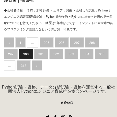
2019.9.25
合格体験記
◆合格者情報 ・名前：木村 翔矢 ・エリア：関東 ・合格した試験：Python 3
エンジニア認定基礎試験Q1：Python経歴年数とPythonに出会った際の第一印
象についてお教えください。 経歴は1年半ほどです。インデントにやや癖のあ
るプログラミング言語だなというのが第一印象です。…
«
1
…
295
296
297
298
299
300
301
302
303
304
305
…
318
»
Python試験・資格、データ分析試験・資格を運営する一般社
団法人Pythonエンジニア育成推進協会のページです。
Twitter
Facebook
YouTube
Instagram
Twitter
Facebook
Instagram
RSS