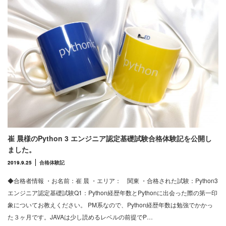
崔 晨様のPython 3 エンジニア認定基礎試験合格体験記を公開し
ました。
2019.9.25
合格体験記
◆合格者情報 ・お名前：崔 晨 ・エリア： 関東 ・合格された試験：Python3
エンジニア認定基礎試験Q1：Python経歴年数とPythonに出会った際の第一印
象についてお教えください。 PM系なので、Python経歴年数は勉強でかかっ
た３ヶ月です。JAVAは少し読めるレベルの前提でP…