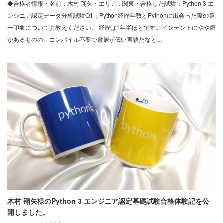
◆合格者情報・名前：木村 翔矢・エリア：関東・合格した試験：Python 3 エ
ンジニア認定データ分析試験Q1：Python経歴年数とPythonに出会った際の第
一印象についてお教えください。 経歴は1年半ほどです。インデントにやや癖
があるものの、コンパイル不要で敷居が低い言語だなと…
木村 翔矢様のPython 3 エンジニア認定基礎試験合格体験記を公
開しました。