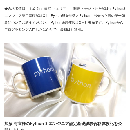
◆合格者情報 ・お名前：湯 泓 ・エリア： 関東 ・合格された試験：Python3
エンジニア認定基礎試験Q1：Python経歴年数とPythonに出会った際の第一印
象についてお教えください。 Python経歴年数は3ヶ月未満です。Pythonから
プログラミング入門したばかりで、最初は計算機…
加藤 有宣様のPython 3 エンジニア認定基礎試験合格体験記を公
開しました。