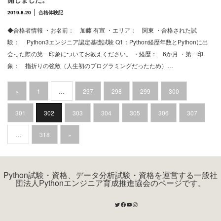
2019.8.20
合格体験記
◆合格者情報 ・お名前： 加藤 有宣 ・エリア： 関東 ・合格された試
験： Python3エンジニア認定基礎試験 Q1：Python経歴年数とPythonに出
会った際の第一印象についてお教えください。 ・経歴： 6か月 ・第一印
象： 指折りの強敵（人生初のプログラミングだったため）…
«
1
…
297
298
299
300
301
302
303
304
305
306
307
…
318
»
Python試験・資格、データ分析試験・資格を運営する一般社
団法人Pythonエンジニア育成推進協会のページです。
Twitter
Facebook
YouTube
Instagram