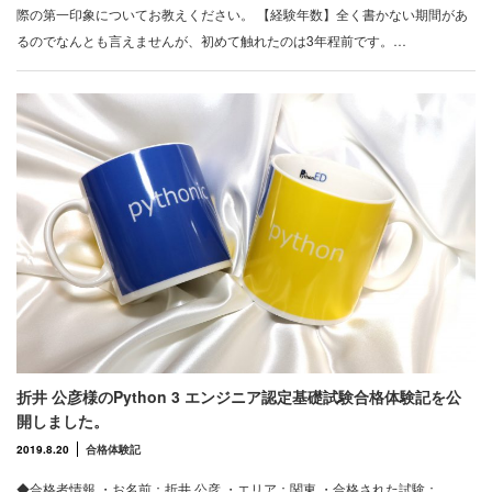
際の第一印象についてお教えください。 【経験年数】全く書かない期間があ
るのでなんとも言えませんが、初めて触れたのは3年程前です。…
折井 公彦様のPython 3 エンジニア認定基礎試験合格体験記を公
開しました。
2019.8.20
合格体験記
◆合格者情報 ・お名前：折井 公彦 ・エリア：関東 ・合格された試験：