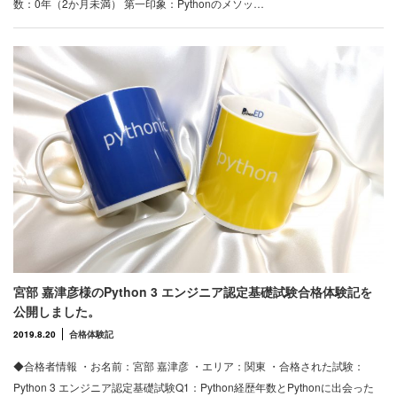
数：0年（2か月未満） 第一印象：Pythonのメソッ…
宮部 嘉津彦様のPython 3 エンジニア認定基礎試験合格体験記を
公開しました。
2019.8.20
合格体験記
◆合格者情報 ・お名前：宮部 嘉津彦 ・エリア：関東 ・合格された試験：
Python 3 エンジニア認定基礎試験Q1：Python経歴年数とPythonに出会った