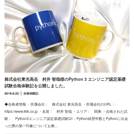
株式会社東光高岳 村井 智哉様のPython 3 エンジニア認定基礎
試験合格体験記を公開しました。
2019.8.22
合格体験記
◆合格者情報 ・所属会社： 株式会社 東光高岳 ・所属会社のURL：
https://www.tktk.co.jp ・名前： 村井 智哉 ・エリア： 関東 ・合格された試
験： Python3エンジニア認定基礎試験Q1：Python経歴年数とPythonに出会
った際の第一印象についてお教…