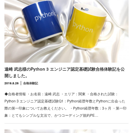
遠崎 武志様のPython 3 エンジニア認定基礎試験合格体験記を公
開しました。
2019.8.26
合格体験記
◆合格者情報 ・お名前：遠崎 武志 ・エリア：関東 ・合格された試験：
Python 3 エンジニア認定基礎試験Q1：Python経歴年数とPythonに出会った
際の第一印象についてお教えください。 ・Python経歴年数：3ヶ月 ・第一印
象：とてもシンプルな文法で、かつコーディング規約PE…