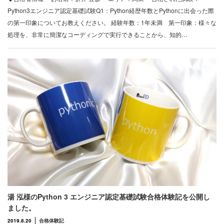
Python3エンジニア認定基礎試験Q1：Python経歴年数とPythonに出会った際
の第一印象についてお教えください。 経験年数：1年未満 第一印象：様々な
処理を、非常に簡潔なコーディングで実行できることから、知的…
湯 泓様のPython 3 エンジニア認定基礎試験合格体験記を公開し
ました。
2019.8.20
合格体験記