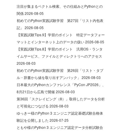
注目が集まるベクトル検索、その仕組みとPythonとの
関係
2026-08-05
初めてのPython実践試験学習 第27回「リスト内包表
記」
2026-08-05
【実践試験Tips.9】学習のポイント 特定データフォー
マットとインターネット上のデータの扱い
2026-08-05
【実践試験Tips.8】学習のポイント 汎用OS・ランタ
イムサービス、ファイルとディレクトリへのアクセス
2026-08-03
初めてのPython実践試験学習 第26回「リスト・タプ
ル・辞書から値を取り出すアンパック」
2026-08-03
日本最大のPythonカンファレンス「PyCon JP2026」、
8月21日から広島で開催
2026-08-03
第36回「スクレイピング（8）」取得したデータを分析
と可視化につなげる
2026-08-03
ゆっきー様のPython 3 エンジニア認定基礎試験合格体
験記を公開しました
2026-07-25
ともや様のPython 3 エンジニア認定データ分析試験合