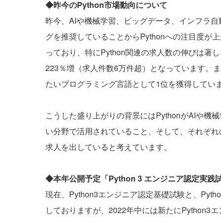
◆昨今のPython市場動向について
昨今、AIや機械学習、ビッグデータ、インフラ
グを推奨していることからPythonへの注目度
っており、特にPython関連の求人数の伸びは著し
223％増（求人件数6万件超）となっています。また
たいプログラミング言語として1位を獲得してい
こうした盛り上がりの背景にはPythonがAIや
い分野で活用されていること、そして、それぞれ
求人を出していると考えています。
◆本年公開予定「Python 3 エンジニア認定実践
現在、
Python3エンジニア認定基礎試験
と、
Pyt
しておりますが、2022年中には新たにPytho