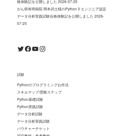
格体験記を公開しました
2026-07-25
がん研有明病院 岡本武士様のPython 3 エンジニア認定
データ分析実践試験合格体験記を公開しました
2026-
07-25
Twitter
Facebook
YouTube
Instagram
試験
Pythonのプログラミングお作法
スキルマップ/受験ステップ
Python基礎試験
Python実践試験
データ分析試験
データ分析実践試験
バウチャーチケット
認定教材・参考教材