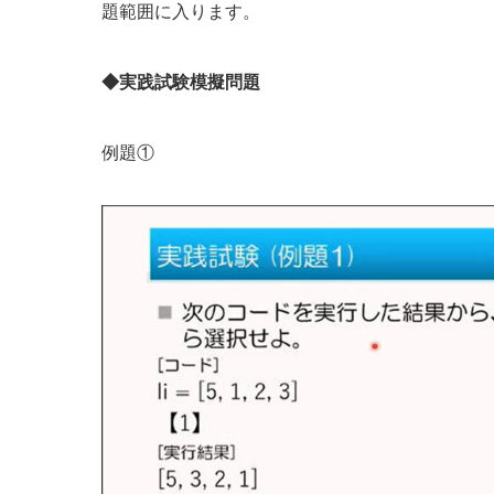
題範囲に入ります。
◆実践試験模擬問題
例題①