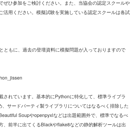
でぜひ参加をご検討ください。また、当協会の認定スクールや
ご活用ください。模擬試験を実施している認定スクールは各試
くとともに、過去の登壇資料に模擬問題が入っておりますので
thon_jissen
されています。基本的にPythonに特化して、標準ライブラ
め、サードパーティ製ライブラリについてはなるべく排除した
iful Soupやopenpyxlなどは出題範囲外で、標準でなるべ
前半に出てくるBlackやflake8などの静的解析ツールは出