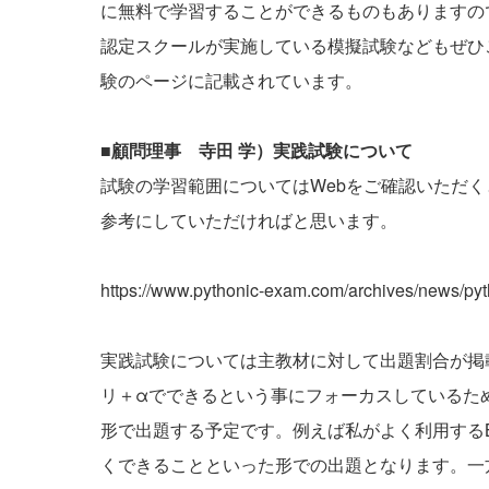
に無料で学習することができるものもありますの
認定スクールが実施している模擬試験などもぜひ
験のページに記載されています。
■顧問理事 寺田 学）実践試験について
試験の学習範囲についてはWebをご確認いただ
参考にしていただければと思います。
https://www.pythonic-exam.com/archives/news/py
実践試験については主教材に対して出題割合が掲載
リ＋αでできるという事にフォーカスしているた
形で出題する予定です。例えば私がよく利用するBeaut
くできることといった形での出題となります。一方、