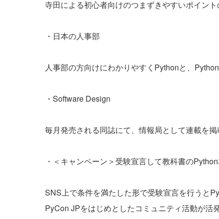
寺田による初心者向けのつまずきやすいポイント
・
日本の人事部
人事部の方向けにわかりやすくPythonと、Pyt
・Software Design
毎月発売される同誌にて、情報局として連載を掲
・＜キャンペーン＞
受験宣言して教科書のPytho
SNS上で条件を満たした形で受験宣言を行うとPyt
PyCon JPをはじめとしたコミュニティ活動