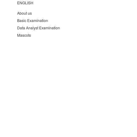
ENGLISH
About us
Basic Examination
Data Analyst Examination
Mascots