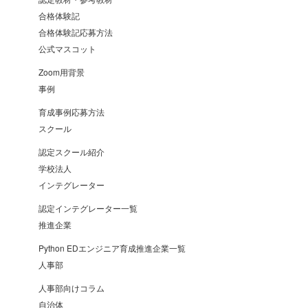
合格体験記
合格体験記応募方法
公式マスコット
Zoom用背景
事例
育成事例応募方法
スクール
認定スクール紹介
学校法人
インテグレーター
認定インテグレーター一覧
推進企業
Python EDエンジニア育成推進企業一覧
人事部
人事部向けコラム
自治体