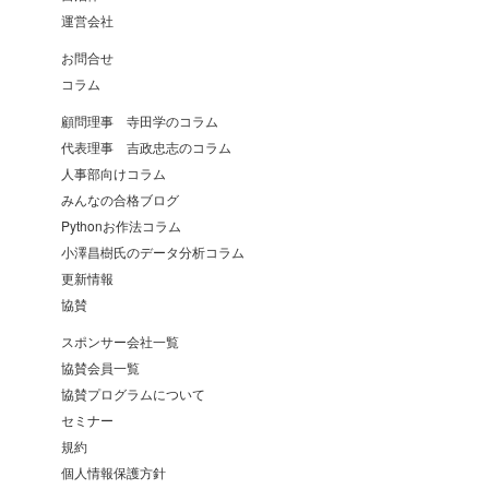
運営会社
お問合せ
コラム
顧問理事 寺田学のコラム
代表理事 吉政忠志のコラム
人事部向けコラム
みんなの合格ブログ
Pythonお作法コラム
小澤昌樹氏のデータ分析コラム
更新情報
協賛
スポンサー会社一覧
協賛会員一覧
協賛プログラムについて
セミナー
規約
個人情報保護方針