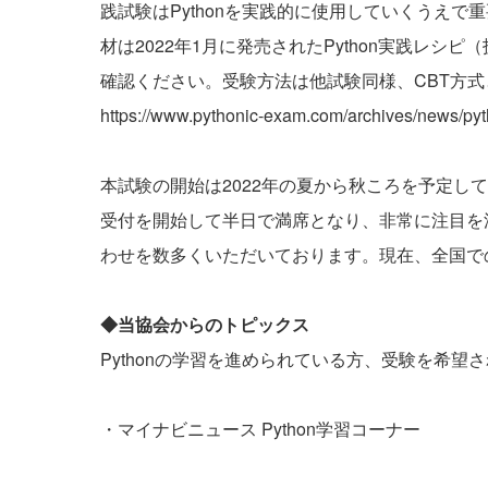
践試験はPythonを実践的に使用していくうえ
材は2022年1月に発売された
Python実践レシピ
確認ください。受験方法は他試験同様、CBT方
https://www.pythonic-exam.com/archives/news/py
本試験の開始は2022年の夏から秋ころを予定し
受付を開始して半日で満席となり、非常に注目を
わせを数多くいただいております。現在、全国で
◆当協会からのトピックス
Pythonの学習を進められている方、受験を希
・
マイナビニュース Python学習コーナー