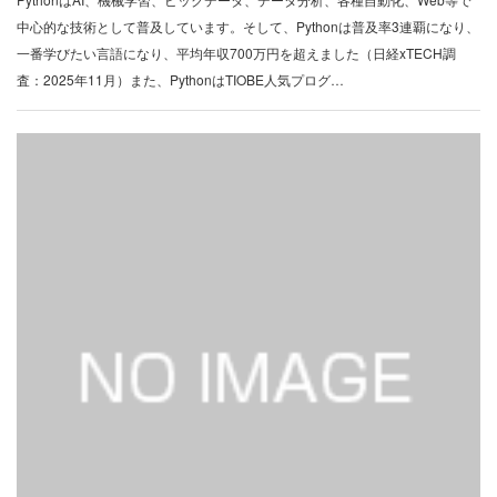
中心的な技術として普及しています。そして、Pythonは普及率3連覇になり、
一番学びたい言語になり、平均年収700万円を超えました（日経xTECH調
査：2025年11月）また、PythonはTIOBE人気プログ…