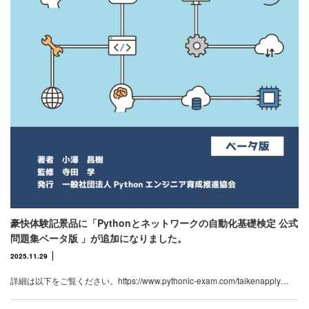
豪快体験記景品に「Pythonとネットワークの自動化基礎検定 公式
問題集ベータ版 」が追加になりました。
2025.11.29
詳細は以下をご覧ください。https://www.pythonic-exam.com/taikenapply…