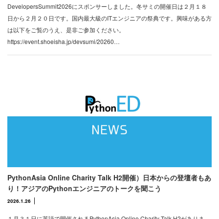
DevelopersSummit2026にスポンサーしました。冬サミの開催日は２月１８
日から２月２０日です。国内最大級のITエンジニアの祭典です。興味がある方
は以下をご覧のうえ、是非ご参加ください。
https://event.shoeisha.jp/devsumi/20260…
PythonAsia Online Charity Talk H2開催）日本からの登壇者もあ
り！アジアのPythonエンジニアのトークを聞こう
2026.1.26
１月３１日に英語で開催されるPythonAsia Online Charity Talk H2がありま