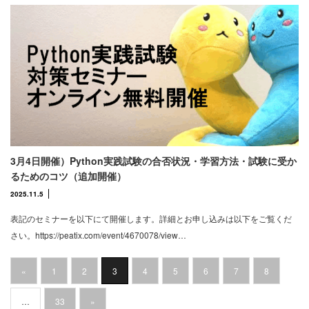
3月4日開催）Python実践試験の合否状況・学習方法・試験に受か
るためのコツ（追加開催）
2025.11.5
表記のセミナーを以下にて開催します。詳細とお申し込みは以下をご覧くだ
さい。https://peatix.com/event/4670078/view…
«
1
2
3
4
5
6
7
8
…
33
»