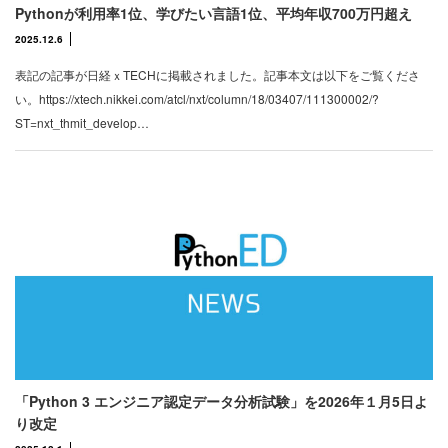
Pythonが利用率1位、学びたい言語1位、平均年収700万円超え
2025.12.6
表記の記事が日経ｘTECHに掲載されました。記事本文は以下をご覧くださ
い。https://xtech.nikkei.com/atcl/nxt/column/18/03407/111300002/?
ST=nxt_thmit_develop…
「Python 3 エンジニア認定データ分析試験」を2026年１月5日よ
り改定