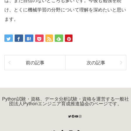
は、まだ自信のないところも多いです。今後も勉強を続
け、とくに機械学習の分野について理解を深めたいと思い
ます。
前の記事
次の記事
Python試験・資格、データ分析試験・資格を運営する一般社
団法人Pythonエンジニア育成推進協会のページです。
Twitter
Facebook
YouTube
Instagram
Twitter
Facebook
Instagram
RSS