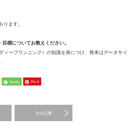
。
おります。
夢・目標についてお教えください。
習とディープランニング）の知識を身につけ、将来はデータサイ
。
feedly
Pin it
次の記事