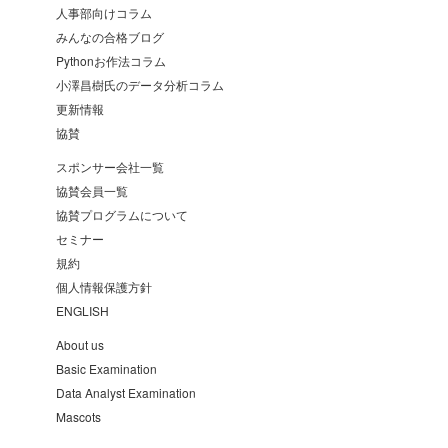
人事部向けコラム
みんなの合格ブログ
Pythonお作法コラム
小澤昌樹氏のデータ分析コラム
更新情報
協賛
スポンサー会社一覧
協賛会員一覧
協賛プログラムについて
セミナー
規約
個人情報保護方針
ENGLISH
About us
Basic Examination
Data Analyst Examination
Mascots