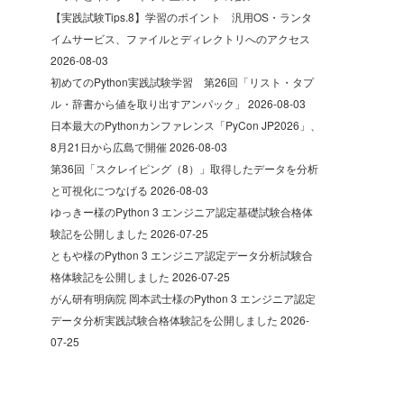
【実践試験Tips.8】学習のポイント 汎用OS・ランタ
イムサービス、ファイルとディレクトリへのアクセス
2026-08-03
初めてのPython実践試験学習 第26回「リスト・タプ
ル・辞書から値を取り出すアンパック」
2026-08-03
日本最大のPythonカンファレンス「PyCon JP2026」、
8月21日から広島で開催
2026-08-03
第36回「スクレイピング（8）」取得したデータを分析
と可視化につなげる
2026-08-03
ゆっきー様のPython 3 エンジニア認定基礎試験合格体
験記を公開しました
2026-07-25
ともや様のPython 3 エンジニア認定データ分析試験合
格体験記を公開しました
2026-07-25
がん研有明病院 岡本武士様のPython 3 エンジニア認定
データ分析実践試験合格体験記を公開しました
2026-
07-25