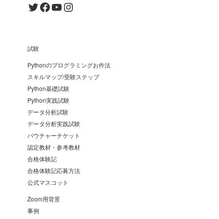
Twitter
Facebook
YouTube
Instagram
試験
Pythonのプログラミングお作法
スキルマップ/受験ステップ
Python基礎試験
Python実践試験
データ分析試験
データ分析実践試験
バウチャーチケット
認定教材・参考教材
合格体験記
合格体験記応募方法
公式マスコット
Zoom用背景
事例