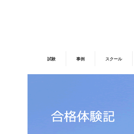
試験
事例
スクール