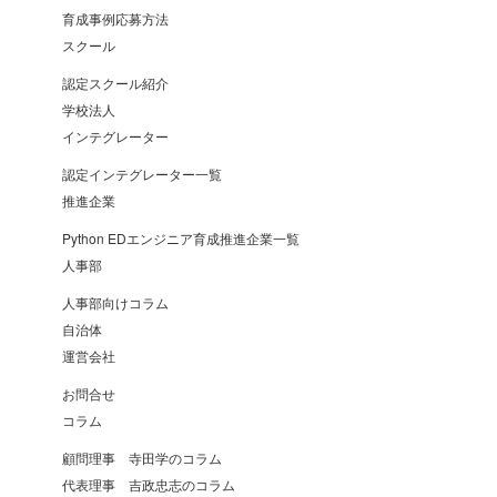
育成事例応募方法
スクール
認定スクール紹介
学校法人
インテグレーター
認定インテグレーター一覧
推進企業
Python EDエンジニア育成推進企業一覧
人事部
人事部向けコラム
自治体
運営会社
お問合せ
コラム
顧問理事 寺田学のコラム
代表理事 吉政忠志のコラム