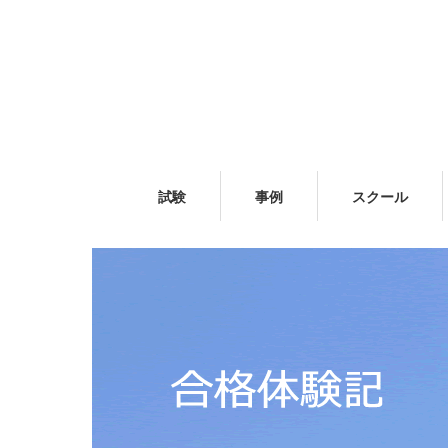
試験
事例
スクール