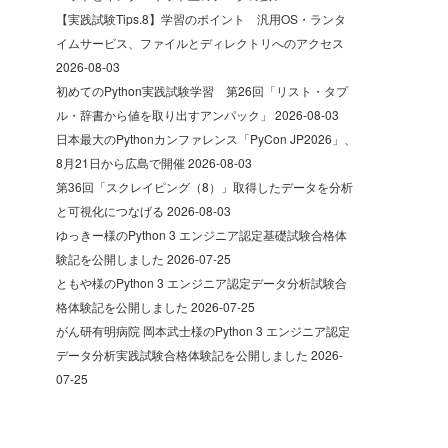
【実践試験Tips.8】学習のポイント 汎用OS・ランタ
イムサービス、ファイルとディレクトリへのアクセス
2026-08-03
初めてのPython実践試験学習 第26回「リスト・タプ
ル・辞書から値を取り出すアンパック」
2026-08-03
日本最大のPythonカンファレンス「PyCon JP2026」、
8月21日から広島で開催
2026-08-03
第36回「スクレイピング（8）」取得したデータを分析
と可視化につなげる
2026-08-03
ゆっきー様のPython 3 エンジニア認定基礎試験合格体
験記を公開しました
2026-07-25
ともや様のPython 3 エンジニア認定データ分析試験合
格体験記を公開しました
2026-07-25
がん研有明病院 岡本武士様のPython 3 エンジニア認定
データ分析実践試験合格体験記を公開しました
2026-
07-25