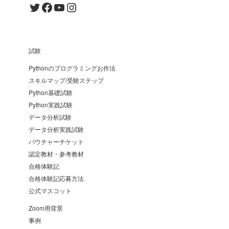
Twitter
Facebook
YouTube
Instagram
試験
Pythonのプログラミングお作法
スキルマップ/受験ステップ
Python基礎試験
Python実践試験
データ分析試験
データ分析実践試験
バウチャーチケット
認定教材・参考教材
合格体験記
合格体験記応募方法
公式マスコット
Zoom用背景
事例