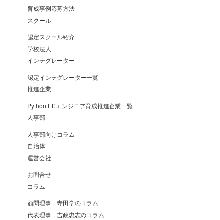
育成事例応募方法
スクール
認定スクール紹介
学校法人
インテグレーター
認定インテグレーター一覧
推進企業
Python EDエンジニア育成推進企業一覧
人事部
人事部向けコラム
自治体
運営会社
お問合せ
コラム
顧問理事 寺田学のコラム
代表理事 吉政忠志のコラム