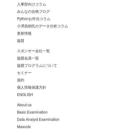
人事部向けコラム
みんなの合格ブログ
Pythonお作法コラム
小澤昌樹氏のデータ分析コラム
更新情報
協賛
スポンサー会社一覧
協賛会員一覧
協賛プログラムについて
セミナー
規約
個人情報保護方針
ENGLISH
About us
Basic Examination
Data Analyst Examination
Mascots