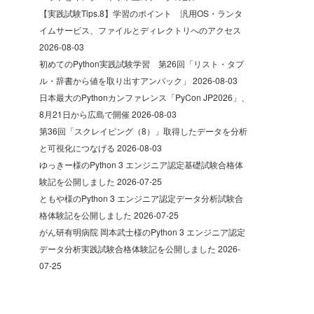
【実践試験Tips.8】学習のポイント 汎用OS・ランタ
イムサービス、ファイルとディレクトリへのアクセス
2026-08-03
初めてのPython実践試験学習 第26回「リスト・タプ
ル・辞書から値を取り出すアンパック」
2026-08-03
日本最大のPythonカンファレンス「PyCon JP2026」、
8月21日から広島で開催
2026-08-03
第36回「スクレイピング（8）」取得したデータを分析
と可視化につなげる
2026-08-03
ゆっきー様のPython 3 エンジニア認定基礎試験合格体
験記を公開しました
2026-07-25
ともや様のPython 3 エンジニア認定データ分析試験合
格体験記を公開しました
2026-07-25
がん研有明病院 岡本武士様のPython 3 エンジニア認定
データ分析実践試験合格体験記を公開しました
2026-
07-25