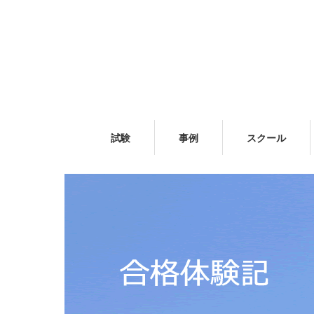
試験
事例
スクール