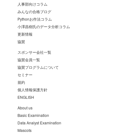
人事部向けコラム
みんなの合格ブログ
Pythonお作法コラム
小澤昌樹氏のデータ分析コラム
更新情報
協賛
スポンサー会社一覧
協賛会員一覧
協賛プログラムについて
セミナー
規約
個人情報保護方針
ENGLISH
About us
Basic Examination
Data Analyst Examination
Mascots