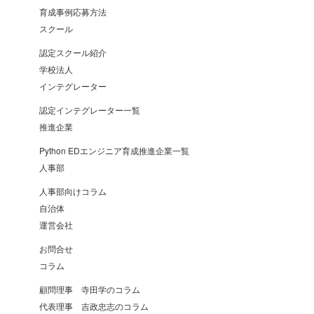
育成事例応募方法
スクール
認定スクール紹介
学校法人
インテグレーター
認定インテグレーター一覧
推進企業
Python EDエンジニア育成推進企業一覧
人事部
人事部向けコラム
自治体
運営会社
お問合せ
コラム
顧問理事 寺田学のコラム
代表理事 吉政忠志のコラム