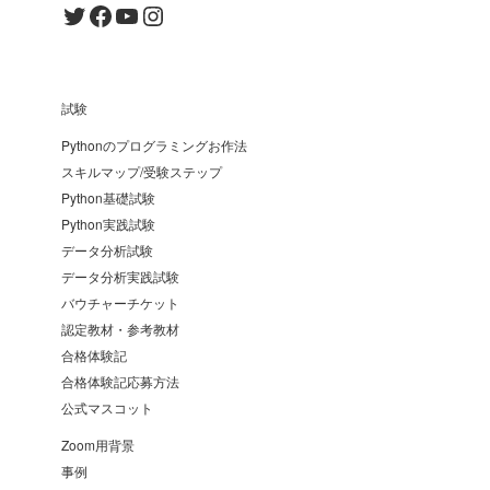
Twitter
Facebook
YouTube
Instagram
試験
Pythonのプログラミングお作法
スキルマップ/受験ステップ
Python基礎試験
Python実践試験
データ分析試験
データ分析実践試験
バウチャーチケット
認定教材・参考教材
合格体験記
合格体験記応募方法
公式マスコット
Zoom用背景
事例