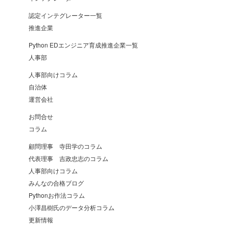
認定インテグレーター一覧
推進企業
Python EDエンジニア育成推進企業一覧
人事部
人事部向けコラム
自治体
運営会社
お問合せ
コラム
顧問理事 寺田学のコラム
代表理事 吉政忠志のコラム
人事部向けコラム
みんなの合格ブログ
Pythonお作法コラム
小澤昌樹氏のデータ分析コラム
更新情報