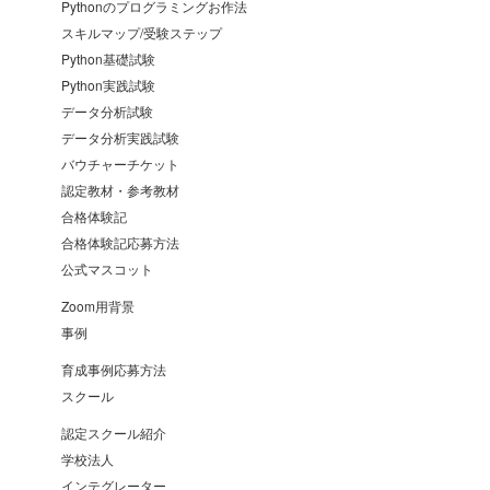
Pythonのプログラミングお作法
スキルマップ/受験ステップ
Python基礎試験
Python実践試験
データ分析試験
データ分析実践試験
バウチャーチケット
認定教材・参考教材
合格体験記
合格体験記応募方法
公式マスコット
Zoom用背景
事例
育成事例応募方法
スクール
認定スクール紹介
学校法人
インテグレーター