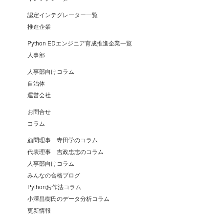
認定インテグレーター一覧
推進企業
Python EDエンジニア育成推進企業一覧
人事部
人事部向けコラム
自治体
運営会社
お問合せ
コラム
顧問理事 寺田学のコラム
代表理事 吉政忠志のコラム
人事部向けコラム
みんなの合格ブログ
Pythonお作法コラム
小澤昌樹氏のデータ分析コラム
更新情報