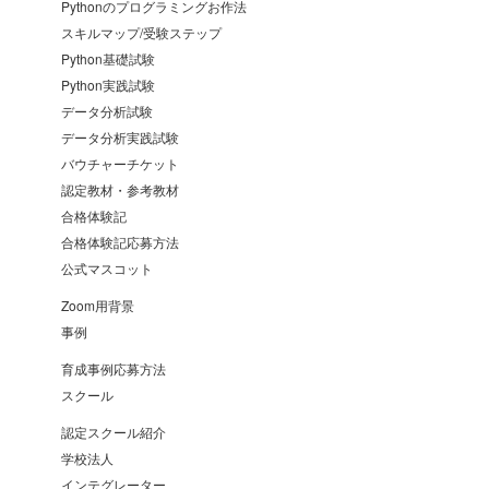
Pythonのプログラミングお作法
スキルマップ/受験ステップ
Python基礎試験
Python実践試験
データ分析試験
データ分析実践試験
バウチャーチケット
認定教材・参考教材
合格体験記
合格体験記応募方法
公式マスコット
Zoom用背景
事例
育成事例応募方法
スクール
認定スクール紹介
学校法人
インテグレーター