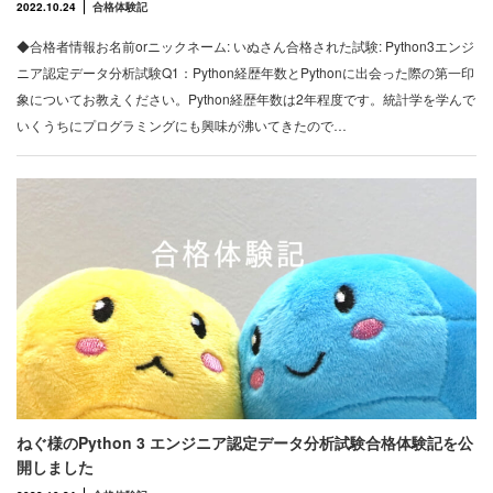
2022.10.24
合格体験記
◆合格者情報お名前orニックネーム: いぬさん合格された試験: Python3エンジ
ニア認定データ分析試験Q1：Python経歴年数とPythonに出会った際の第一印
象についてお教えください。Python経歴年数は2年程度です。統計学を学んで
いくうちにプログラミングにも興味が沸いてきたので…
ねぐ様のPython 3 エンジニア認定データ分析試験合格体験記を公
開しました