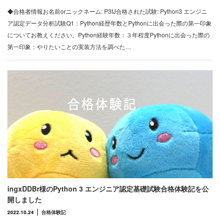
◆合格者情報お名前orニックネーム: P3fJ合格された試験: Python3 エンジニ
ア認定データ分析試験Q1：Python経歴年数とPythonに出会った際の第一印象
についてお教えください。Python経験年数：３年程度Pythonに出会った際の
第一印象：やりたいことの実装方法を調べた…
ingxDDBr様のPython 3 エンジニア認定基礎試験合格体験記を公
開しました
2022.10.24
合格体験記