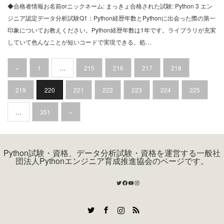
◆合格者情報お名前orニックネーム: まっきょ合格された試験: Python 3 エン
ジニア認定データ分析試験Q1：Python経歴年数とPythonに出会った際の第一
印象についてお教えください。Python経歴年数は1年です。ライブラリが充実
していて色んなことが短いコードで実現できる、処…
«
1
…
215
216
217
218
219
220
221
222
223
224
225
…
351
»
Python試験・資格、データ分析試験・資格を運営する一般社
団法人Pythonエンジニア育成推進協会のページです。
Twitter
Facebook
YouTube
Instagram
Twitter
Facebook
Instagram
RSS