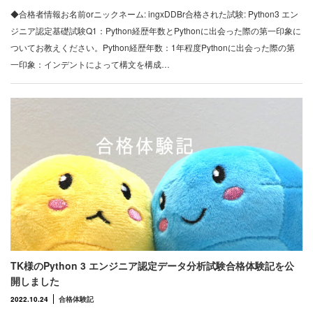
◆合格者情報お名前orニックネーム: ingxDDBr合格された試験: Python3 エン
ジニア認定基礎試験Q1：Python経歴年数とPythonに出会った際の第一印象に
ついてお教えください。Python経歴年数：1年程度Pythonに出会った際の第
一印象：インデントによって構文を構成…
TK様のPython 3 エンジニア認定データ分析試験合格体験記を公
開しました
2022.10.24
合格体験記