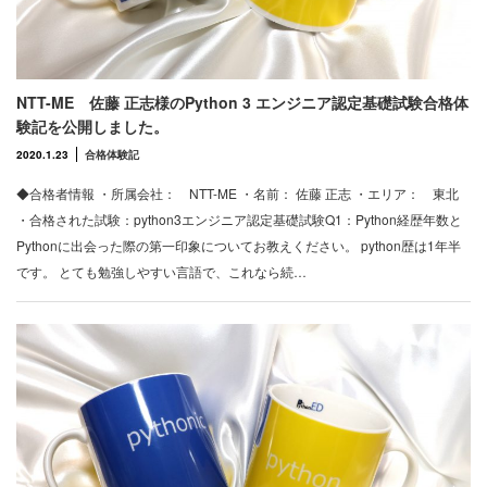
NTT-ME 佐藤 正志様のPython 3 エンジニア認定基礎試験合格体
験記を公開しました。
2020.1.23
合格体験記
◆合格者情報 ・所属会社： NTT-ME ・名前： 佐藤 正志 ・エリア： 東北
・合格された試験：python3エンジニア認定基礎試験Q1：Python経歴年数と
Pythonに出会った際の第一印象についてお教えください。 python歴は1年半
です。 とても勉強しやすい言語で、これなら続…