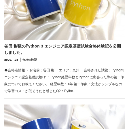
谷田 彬様のPython 3 エンジニア認定基礎試験合格体験記を公開
しました。
2020.1.23
合格体験記
◆合格者情報 ・お名前：谷田 彬 ・エリア：九州 ・合格された試験：Python3
エンジニア認定基礎試験Q1：Python経歴年数とPythonに出会った際の第一印
象についてお教えください。 経歴年数：1年 第一印象：文法がシンプルなの
で学習コストが低そうだと感じたQ2：Pytho…