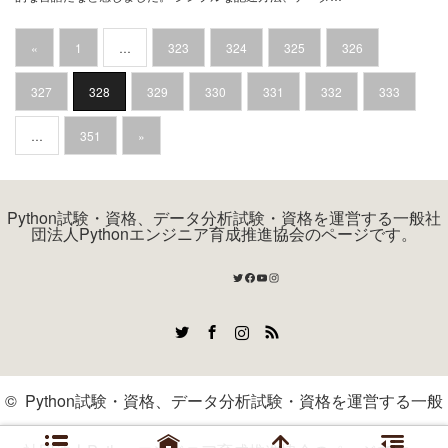
«
1
…
323
324
325
326
327
328
329
330
331
332
333
…
351
»
Python試験・資格、データ分析試験・資格を運営する一般社
団法人Pythonエンジニア育成推進協会のページです。
Twitter
Facebook
YouTube
Instagram
Twitter
Facebook
Instagram
RSS
©
Python試験・資格、データ分析試験・資格を運営する一般