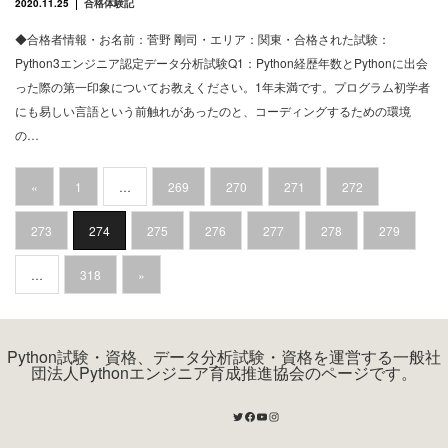
2020.11.25
合格体験記
◆合格者情報・お名前：菅野 剛司・エリア：関東・合格された試験：
Python3エンジニア認定データ分析試験Q1：Python経歴年数とPythonに出会
った際の第一印象についてお教えください。1年未満です。プログラム初学者
にも易しい言語という前触れがあったのと、コーディングするための環境
の…
«
1
…
269
270
271
272
273
274
275
276
277
278
279
…
318
»
Python試験・資格、データ分析試験・資格を運営する一般社
団法人Pythonエンジニア育成推進協会のページです。
Twitter
Facebook
YouTube
Instagram