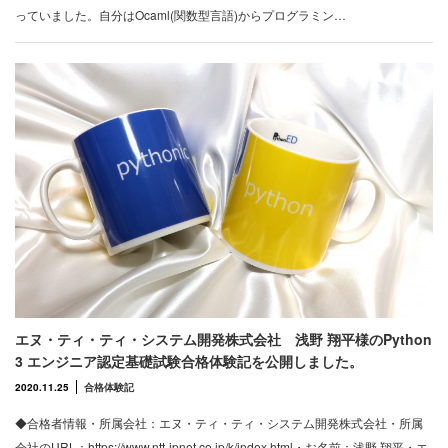
っていました。自分はOcaml(関数型言語)からプログラミン…
エヌ・ティ・ティ・システム開発株式会社 浅野 翔平様のPython
3 エンジニア認定基礎試験合格体験記を公開しました。
2020.11.25
合格体験記
◆合格者情報・所属会社：エヌ・ティ・ティ・システム開発株式会社・所属
会社のURL：https://www.ntt-ipnet.co.jp/k/index.html・お名前：浅野 翔平・エ