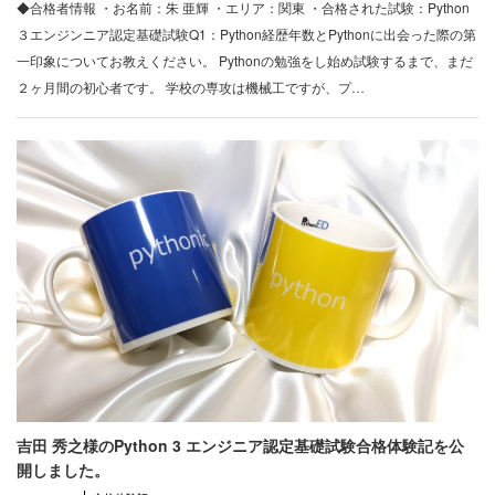
◆合格者情報 ・お名前：朱 亜輝 ・エリア：関東 ・合格された試験：Python
３エンジンニア認定基礎試験Q1：Python経歴年数とPythonに出会った際の第
一印象についてお教えください。 Pythonの勉強をし始め試験するまで、まだ
２ヶ月間の初心者です。 学校の専攻は機械工ですが、プ…
吉田 秀之様のPython 3 エンジニア認定基礎試験合格体験記を公
開しました。