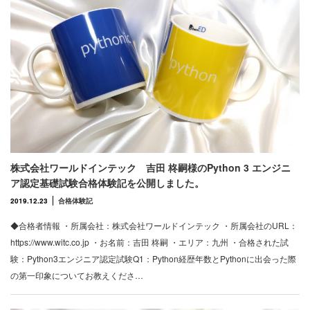
株式会社ワールドインテック 吉田 柊嗣様のPython 3 エンジニ
ア認定基礎試験合格体験記を公開しました。
2019.12.23
合格体験記
◆合格者情報 ・所属会社：株式会社ワールドインテック ・所属会社のURL：
https://www.witc.co.jp ・お名前：吉田 柊嗣 ・エリア：九州 ・合格された試
験：Python3エンジニア認定試験Q1：Python経歴年数とPythonに出会った際
の第一印象についてお教えくださ…