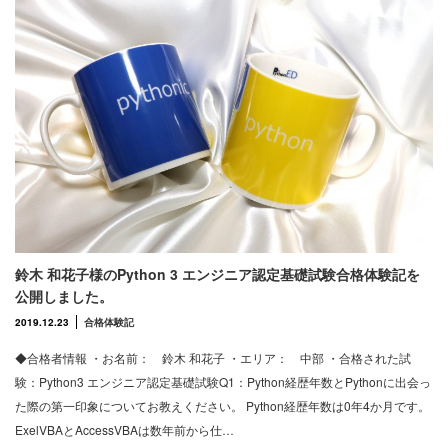
鈴木 和花子様のPython 3 エンジニア認定基礎試験合格体験記を
公開しました。
2019.12.23
合格体験記
◆合格者情報 ・お名前： 鈴木 和花子 ・エリア： 中部 ・合格された試
験：Python3 エンジニア認定基礎試験Q1：Python経歴年数とPythonに出会っ
た際の第一印象についてお教えください。 Python経歴年数は0年4か月です。
ExelVBAとAccessVBAは数年前から仕…