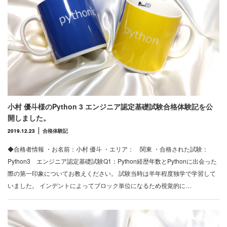
小村 優斗様のPython 3 エンジニア認定基礎試験合格体験記を公
開しました。
2019.12.23
合格体験記
◆合格者情報 ・お名前：小村 優斗 ・エリア： 関東 ・合格された試験：
Python3 エンジニア認定基礎試験Q1：Python経歴年数とPythonに出会った
際の第一印象についてお教えください。 試験当時は半年程度独学で学習して
いました。 インデントによってブロック単位になるため視覚的に…