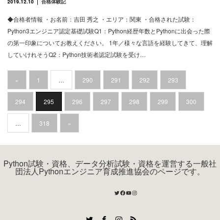
2019.12.10
合格体験記
◆合格者情報 ・お名前：吉田 秀之 ・エリア：関東 ・合格された試験：
Python3エンジニア認定基礎試験Q1：Python経歴年数とPythonに出会った際
の第一印象についてお教えください。 1年／様々な言語を経験してきて、理解
していけれそうQ2：Python技術者認定試験を受け…
«
1
…
290
291
292
293
294
295
296
297
298
299
300
…
318
»
Python試験・資格、データ分析試験・資格を運営する一般社
団法人Pythonエンジニア育成推進協会のページです。
Twitter
Facebook
YouTube
Instagram
Twitter
Facebook
Instagram
RSS