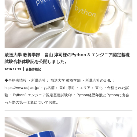
放送大学 教養学部 畠山 淳司様のPython 3 エンジニア認定基礎
試験合格体験記を公開しました。
2019.12.23
合格体験記
◆合格者情報 ・所属会社： 放送大学 教養学部 ・所属会社のURL：
https://www.ouj.ac.jp/ ・お名前： 畠山 淳司 ・エリア： 東北 ・合格された試
験： Python3 エンジニア認定基礎試験Q1：Python経歴年数とPythonに出会
った際の第一印象についてお教…