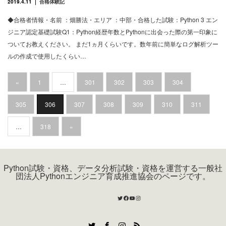
2019.4.11
合格体験記
◆合格者情報・名前 ：畑勝法・エリア ：中部・合格した試験：Python 3 エン
ジニア認定基礎試験Q1：Python経歴年数とPythonに出会った際の第一印象に
ついてお教えください。 まだ1ヵ月くらいです。数年前に簡単なログ解析ツー
ルの作成で使用したくらい…
«
1
…
301
302
303
304
305
306
307
308
309
310
311
…
318
»
Python試験・資格、データ分析試験・資格を運営する一般社
団法人Pythonエンジニア育成推進協会のページです。
Twitter
Facebook
YouTube
Instagram
Twitter
Facebook
Instagram
RSS