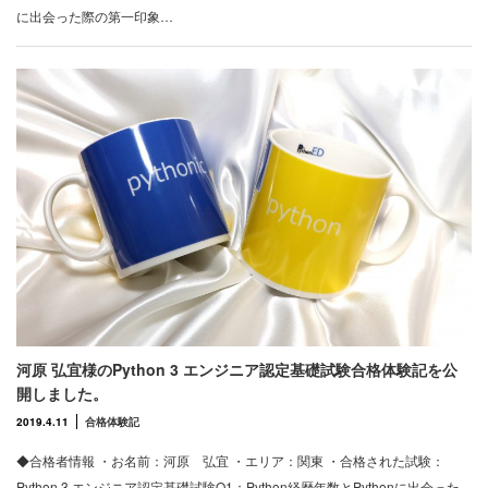
に出会った際の第一印象…
河原 弘宜様のPython 3 エンジニア認定基礎試験合格体験記を公
開しました。
2019.4.11
合格体験記
◆合格者情報 ・お名前：河原 弘宜 ・エリア：関東 ・合格された試験：
Python 3 エンジニア認定基礎試験Q1：Python経歴年数とPythonに出会った