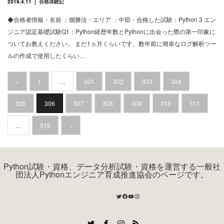
2019.4.11
合格体験記
◆合格者情報・名前 ：畑勝法・エリア ：中部・合格した試験：Python 3 エン
ジニア認定基礎試験Q1：Python経歴年数とPythonに出会った際の第一印象に
ついてお教えください。 まだ1ヵ月くらいです。数年前に簡単なログ解析ツー
ルの作成で使用したくらい…
«
1
…
301
302
303
304
305
306
307
308
309
310
311
…
318
»
Python試験・資格、データ分析試験・資格を運営する一般社
団法人Pythonエンジニア育成推進協会のページです。
Twitter
Facebook
YouTube
Instagram
Twitter
Facebook
Instagram
RSS