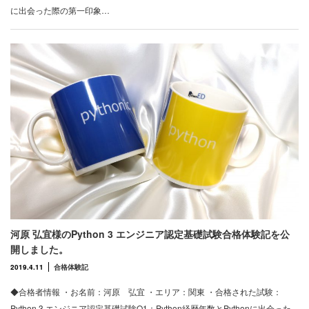
に出会った際の第一印象…
河原 弘宜様のPython 3 エンジニア認定基礎試験合格体験記を公
開しました。
2019.4.11
合格体験記
◆合格者情報 ・お名前：河原 弘宜 ・エリア：関東 ・合格された試験：
Python 3 エンジニア認定基礎試験Q1：Python経歴年数とPythonに出会った