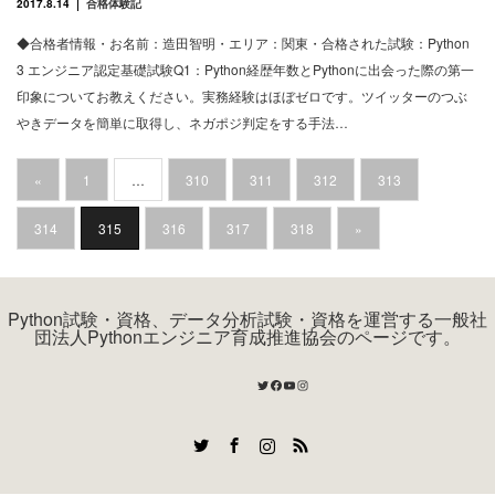
2017.8.14
合格体験記
◆合格者情報・お名前：造田智明・エリア：関東・合格された試験：Python
3 エンジニア認定基礎試験Q1：Python経歴年数とPythonに出会った際の第一
印象についてお教えください。実務経験はほぼゼロです。ツイッターのつぶ
やきデータを簡単に取得し、ネガポジ判定をする手法…
«
1
…
310
311
312
313
314
315
316
317
318
»
Python試験・資格、データ分析試験・資格を運営する一般社
団法人Pythonエンジニア育成推進協会のページです。
Twitter
Facebook
YouTube
Instagram
Twitter
Facebook
Instagram
RSS