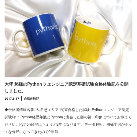
大坪 悠様のPython 3 エンジニア認定基礎試験合格体験記を公開
しました。
2017.8.17
合格体験記
◆合格者情報名前: 大坪 悠エリア: 関東合格した試験: Pythonエンジニア認定
試験Q1：Python経歴年数とPythonに出会った際の第一印象についてお教えく
ださい。Python経歴はちょうど2年になります。データ解析、機械学習がホッ
トな分野になってきたので2年前…