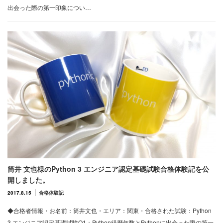
出会った際の第一印象につい…
筒井 文也様のPython 3 エンジニア認定基礎試験合格体験記を公
開しました。
2017.8.15
合格体験記
◆合格者情報・お名前：筒井文也・エリア：関東・合格された試験：Python
3 エンジニア認定基礎試験Q1：Python経歴年数とPythonに出会った際の第一