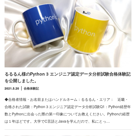
るるるん様のPython 3 エンジニア認定データ分析試験合格体験記
を公開しました。
2021.5.20
合格体験記
◆合格者情報・お名前またはハンドルネーム：るるるん・エリア： 近畿・
合格された試験：Python３エンジニア認定データ分析試験Q1：Python経歴年
数とPythonに出会った際の第一印象についてお教えください。Pythonの経歴
は１年ほどです。大学でC言語とJavaを学んだので、私にとっ…