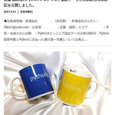
記を公開しました。
2021.5.21
合格体験記
◆合格者情報・所属会社 ：（自営業）・所属会社のＵＲＬ：
https://giyudo.com・お名前 ：近藤 義樹・エリア ：中
部・合格された試験 ：Python3エンジニア認定データ分析試験Q1：Python
経歴年数とPythonに出会った際の第一印象についてお教え…