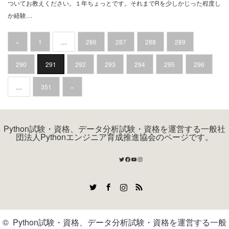
ついてお教えください。１年ちょっとです。それまでRを少しかじった程度し
か経験…
«
1
…
286
287
288
289
290
291
292
293
294
295
296
…
351
»
Python試験・資格、データ分析試験・資格を運営する一般社
団法人Pythonエンジニア育成推進協会のページです。
Twitter
Facebook
YouTube
Instagram
Twitter
Facebook
Instagram
RSS
©
Python試験・資格、データ分析試験・資格を運営する一般