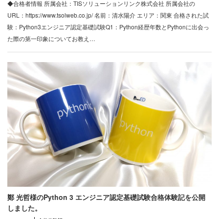
◆合格者情報 所属会社：TISソリューションリンク株式会社 所属会社の
URL：https://www.tsolweb.co.jp/ 名前：清水陽介 エリア：関東 合格された試
験：Python3エンジニア認定基礎試験Q1：Python経歴年数とPythonに出会っ
た際の第一印象についてお教え…
鄭 光哲様のPython 3 エンジニア認定基礎試験合格体験記を公開
しました。