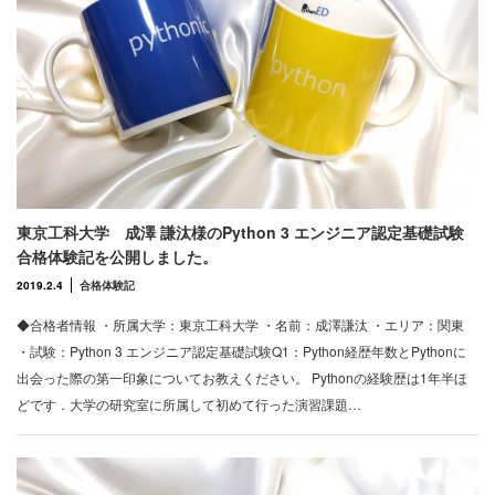
東京工科大学 成澤 謙汰様のPython 3 エンジニア認定基礎試験
合格体験記を公開しました。
2019.2.4
合格体験記
◆合格者情報 ・所属大学：東京工科大学 ・名前：成澤謙汰 ・エリア：関東
・試験：Python 3 エンジニア認定基礎試験Q1：Python経歴年数とPythonに
出会った際の第一印象についてお教えください。 Pythonの経験歴は1年半ほ
どです．大学の研究室に所属して初めて行った演習課題…