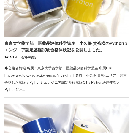
東京大学薬学部 医薬品評価科学講座 小久保 貴裕様のPython 3
エンジニア認定基礎試験合格体験記を公開しました。
2019.2.4
合格体験記
◆合格者情報 所属：東京大学薬学部 医薬品評価科学講座 所属URL：
http://www.f.u-tokyo.ac.jp/~regsci/index.html 名前：小久保 貴裕 エリア：関東
合格した試験：Python3 エンジニア認定基礎試験Q1：Python経歴年数と
Pythonに出…