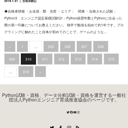
2019.1.31
合格体験記
◆合格者情報 ・お名前：鄭 光哲 ・エリア： 関東 ・合格された試験：
Python3 エンジニア認定基礎試験Q1：Python経歴年数とPythonに出会った
際の第一印象についてお教えください。 独学で勉強を始めて約1年です。プロ
グラミングに触れたこと自体が初めてのことで、ゲームのような…
«
1
…
305
306
307
308
309
310
311
312
313
314
315
…
318
»
Python試験・資格、データ分析試験・資格を運営する一般社
団法人Pythonエンジニア育成推進協会のページです。
Twitter
Facebook
YouTube
Instagram
Twitter
Facebook
Instagram
RSS