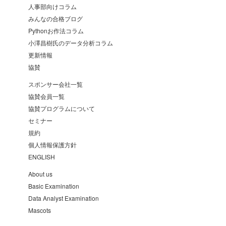
人事部向けコラム
みんなの合格ブログ
Pythonお作法コラム
小澤昌樹氏のデータ分析コラム
更新情報
協賛
スポンサー会社一覧
協賛会員一覧
協賛プログラムについて
セミナー
規約
個人情報保護方針
ENGLISH
About us
Basic Examination
Data Analyst Examination
Mascots