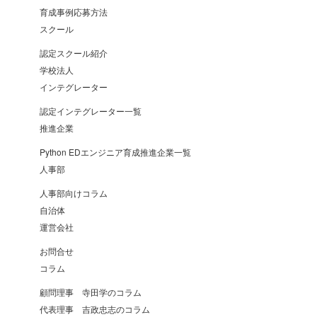
育成事例応募方法
スクール
認定スクール紹介
学校法人
インテグレーター
認定インテグレーター一覧
推進企業
Python EDエンジニア育成推進企業一覧
人事部
人事部向けコラム
自治体
運営会社
お問合せ
コラム
顧問理事 寺田学のコラム
代表理事 吉政忠志のコラム