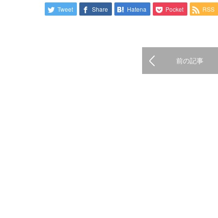
Tweet
Share
Hatena
Pocket
RSS
前の記事