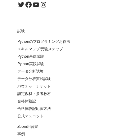
Twitter
Facebook
YouTube
Instagram
試験
Pythonのプログラミングお作法
スキルマップ/受験ステップ
Python基礎試験
Python実践試験
データ分析試験
データ分析実践試験
バウチャーチケット
認定教材・参考教材
合格体験記
合格体験記応募方法
公式マスコット
Zoom用背景
事例