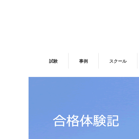
試験
事例
スクール