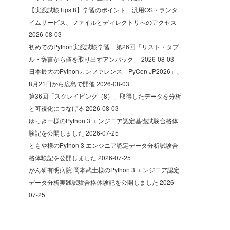
【実践試験Tips.8】学習のポイント 汎用OS・ランタ
イムサービス、ファイルとディレクトリへのアクセス
2026-08-03
初めてのPython実践試験学習 第26回「リスト・タプ
ル・辞書から値を取り出すアンパック」
2026-08-03
日本最大のPythonカンファレンス「PyCon JP2026」、
8月21日から広島で開催
2026-08-03
第36回「スクレイピング（8）」取得したデータを分析
と可視化につなげる
2026-08-03
ゆっきー様のPython 3 エンジニア認定基礎試験合格体
験記を公開しました
2026-07-25
ともや様のPython 3 エンジニア認定データ分析試験合
格体験記を公開しました
2026-07-25
がん研有明病院 岡本武士様のPython 3 エンジニア認定
データ分析実践試験合格体験記を公開しました
2026-
07-25