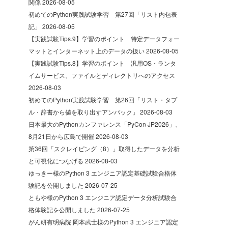
関係
2026-08-05
初めてのPython実践試験学習 第27回「リスト内包表
記」
2026-08-05
【実践試験Tips.9】学習のポイント 特定データフォー
マットとインターネット上のデータの扱い
2026-08-05
【実践試験Tips.8】学習のポイント 汎用OS・ランタ
イムサービス、ファイルとディレクトリへのアクセス
2026-08-03
初めてのPython実践試験学習 第26回「リスト・タプ
ル・辞書から値を取り出すアンパック」
2026-08-03
日本最大のPythonカンファレンス「PyCon JP2026」、
8月21日から広島で開催
2026-08-03
第36回「スクレイピング（8）」取得したデータを分析
と可視化につなげる
2026-08-03
ゆっきー様のPython 3 エンジニア認定基礎試験合格体
験記を公開しました
2026-07-25
ともや様のPython 3 エンジニア認定データ分析試験合
格体験記を公開しました
2026-07-25
がん研有明病院 岡本武士様のPython 3 エンジニア認定