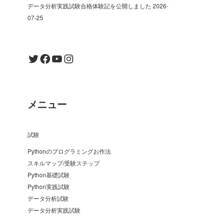
データ分析実践試験合格体験記を公開しました
2026-
07-25
Twitter
Facebook
YouTube
Instagram
メニュー
試験
Pythonのプログラミングお作法
スキルマップ/受験ステップ
Python基礎試験
Python実践試験
データ分析試験
データ分析実践試験