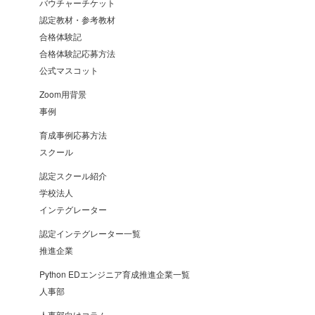
バウチャーチケット
認定教材・参考教材
合格体験記
合格体験記応募方法
公式マスコット
Zoom用背景
事例
育成事例応募方法
スクール
認定スクール紹介
学校法人
インテグレーター
認定インテグレーター一覧
推進企業
Python EDエンジニア育成推進企業一覧
人事部
人事部向けコラム