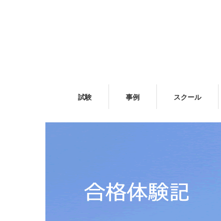
試験
事例
スクール