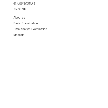
個人情報保護方針
ENGLISH
About us
Basic Examination
Data Analyst Examination
Mascots