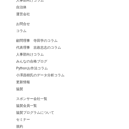
自治体
運営会社
お問合せ
コラム
顧問理事 寺田学のコラム
代表理事 吉政忠志のコラム
人事部向けコラム
みんなの合格ブログ
Pythonお作法コラム
小澤昌樹氏のデータ分析コラム
更新情報
協賛
スポンサー会社一覧
協賛会員一覧
協賛プログラムについて
セミナー
規約