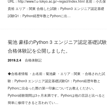
URL：http://www.f.u-tokyo.ac.jp/~regsci/index.html 名前：小久保
貴裕 エリア：関東 合格した試験：Python3 エンジニア認定基礎
試験Q1：Python経歴年数とPythonに出…
菊池 豪様のPython 3 エンジニア認定基礎試験
合格体験記を公開しました。
2019.2.4
合格体験記
◆合格者情報 ・お名前：菊池豪 ・エリア：関東 ・合格された試
験：Python3 エンジニア認定基礎試験Q1：Python経歴年数と
Pythonに出会った際の第一印象についてお教えください。
Python経験期間は3ヶ月未満です。Pythonは他の言語と比べると
簡単に修得できると言われてい…