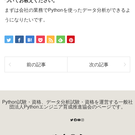
ついてお教えください。
まずは会社の業務でPythonを使ったデータ分析ができるよ
うになりたいです。
前の記事
次の記事
Python試験・資格、データ分析試験・資格を運営する一般社
団法人Pythonエンジニア育成推進協会のページです。
Twitter
Facebook
YouTube
Instagram
Twitter
Facebook
Instagram
RSS