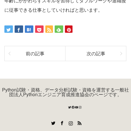
年齢にかかわらずスキルを習得してダブルワークや退職後
に従事できる仕事としていければと思います。
前の記事
次の記事
Python試験・資格、データ分析試験・資格を運営する一般社
団法人Pythonエンジニア育成推進協会のページです。
Twitter
Facebook
YouTube
Instagram
Twitter
Facebook
Instagram
RSS