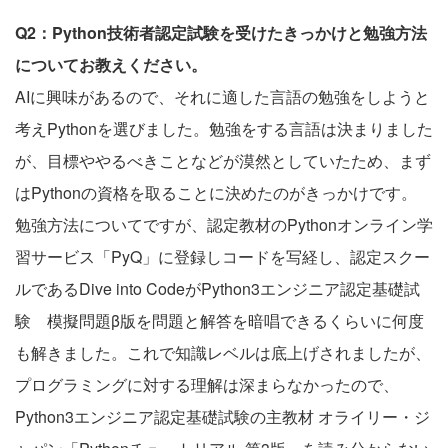
Q2：Python技術者認定試験を受けたきっかけと勉強方法
についてお教えください。
AIに興味があるので、それに適した言語の勉強をしようと
考えPythonを選びました。勉強をする言語は決まりました
が、目標ややるべきことなどが漠然としていたため、まず
はPythonの資格を取ることに決めたのがきっかけです。
勉強方法についてですが、認定教材のPythonオンライン学
習サービス「PyQ」に登録しコードを写経し、認定スクー
ルであるDive into CodeがPython3エンジニア認定基礎試
験 模擬問題β版を問題と解答を暗唱できるくらいに何度
も解きました。これで知識レベルは底上げされましたが、
プログラミングに対する理解は深まらなかったので、
Python3エンジニア認定基礎試験の主教材 オライリー・ジ