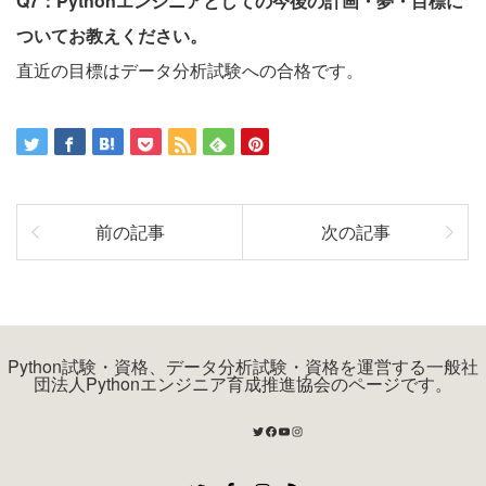
Q7：Pythonエンジニアとしての今後の計画・夢・目標に
ついてお教えください。
直近の目標はデータ分析試験への合格です。
前の記事
次の記事
Python試験・資格、データ分析試験・資格を運営する一般社
団法人Pythonエンジニア育成推進協会のページです。
Twitter
Facebook
YouTube
Instagram
Twitter
Facebook
Instagram
RSS