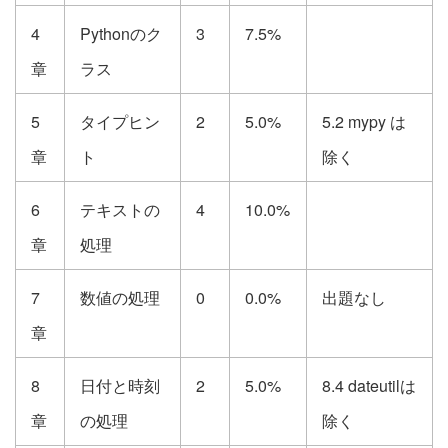
4
Pythonのク
3
7.5%
章
ラス
5
タイプヒン
2
5.0%
5.2 mypy は
章
ト
除く
6
テキストの
4
10.0%
章
処理
7
数値の処理
0
0.0%
出題なし
章
8
日付と時刻
2
5.0%
8.4 dateutilは
章
の処理
除く