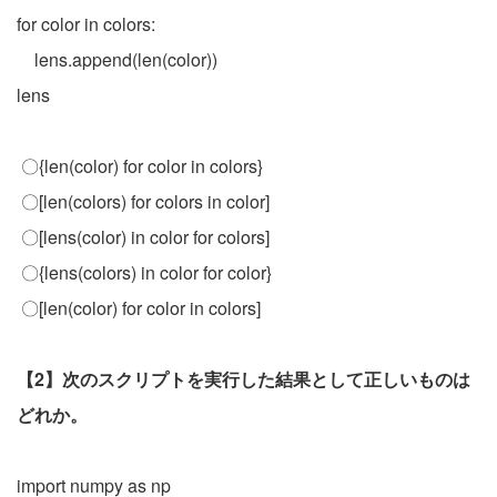
for color in colors:
lens.append(len(color))
lens
〇{len(color) for color in colors}
〇[len(colors) for colors in color]
〇[lens(color) in color for colors]
〇{lens(colors) in color for color}
〇[len(color) for color in colors]
【2】次のスクリプトを実行した結果として正しいものは
どれか。
import numpy as np