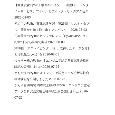
【実践試験Tips.8】学習のポイント 汎用OS・ランタ
イムサービス、ファイルとディレクトリへのアクセス
2026-08-03
初めてのPython実践試験学習 第26回「リスト・タプ
ル・辞書から値を取り出すアンパック」
2026-08-03
日本最大のPythonカンファレンス「PyCon JP2026」、
8月21日から広島で開催
2026-08-03
第36回「スクレイピング（8）」取得したデータを分析
と可視化につなげる
2026-08-03
ゆっきー様のPython 3 エンジニア認定基礎試験合格体
験記を公開しました
2026-07-25
ともや様のPython 3 エンジニア認定データ分析試験合
格体験記を公開しました
2026-07-25
がん研有明病院 岡本武士様のPython 3 エンジニア認定
データ分析実践試験合格体験記を公開しました
2026-
07-25