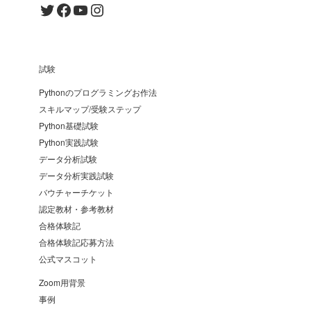
Twitter
Facebook
YouTube
Instagram
試験
Pythonのプログラミングお作法
スキルマップ/受験ステップ
Python基礎試験
Python実践試験
データ分析試験
データ分析実践試験
バウチャーチケット
認定教材・参考教材
合格体験記
合格体験記応募方法
公式マスコット
Zoom用背景
事例