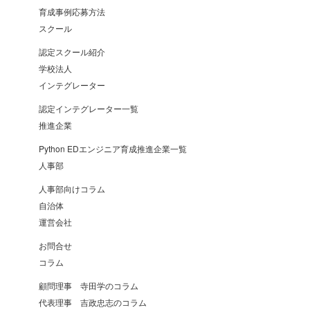
育成事例応募方法
スクール
認定スクール紹介
学校法人
インテグレーター
認定インテグレーター一覧
推進企業
Python EDエンジニア育成推進企業一覧
人事部
人事部向けコラム
自治体
運営会社
お問合せ
コラム
顧問理事 寺田学のコラム
代表理事 吉政忠志のコラム