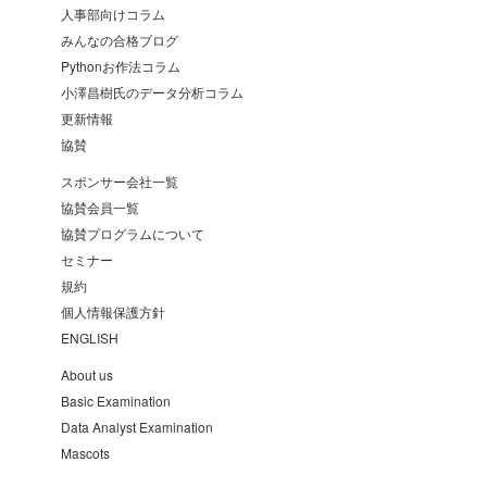
人事部向けコラム
みんなの合格ブログ
Pythonお作法コラム
小澤昌樹氏のデータ分析コラム
更新情報
協賛
スポンサー会社一覧
協賛会員一覧
協賛プログラムについて
セミナー
規約
個人情報保護方針
ENGLISH
About us
Basic Examination
Data Analyst Examination
Mascots