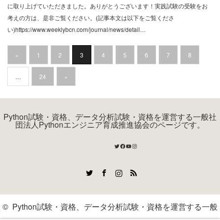
に取り上げていただきました。ありがとうございます！実践試験の受験をお
考えの方は、是非ご覧ください。(記事本文は以下をご覧くださ
い)https://www.weeklybcn.com/journal/news/detail…
«
1
2
3
4
5
6
7
8
…
24
»
Python試験・資格、データ分析試験・資格を運営する一般社
団法人Pythonエンジニア育成推進協会のページです。
Twitter
Facebook
YouTube
Instagram
Twitter
Facebook
Instagram
RSS
©
Python試験・資格、データ分析試験・資格を運営する一般